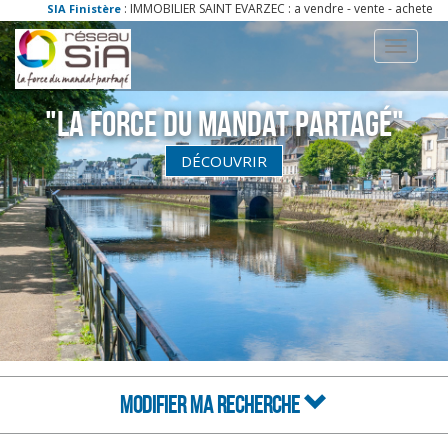
: IMMOBILIER SAINT EVARZEC : a vendre - vente - acheter - ach mai
SIA Finistère
Toggle
navigati
"La Force du Mandat partagé"
DÉCOUVRIR
MODIFIER MA RECHERCHE