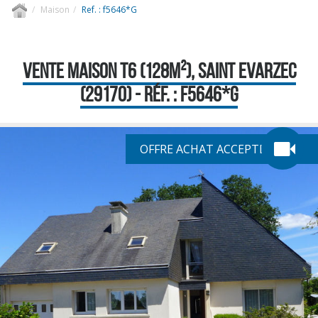
Maison
Ref. : f5646*G
VENTE MAISON T6 (128M²), SAINT EVARZEC
(29170) - RÉF. : F5646*G
OFFRE ACHAT ACCEPTÉE