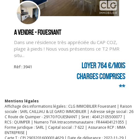
CLIQUER ICI POUR AGRANDIR
A vendre - FOUESNANT
Dans une résidence très appréciée du CAP COZ,
plage à pieds ! Nous vous présentons ce T2 PMR
situ...
Loyer 764 €/mois
Rèf : 3941
charges comprises
**
Mentions légales
Affichage des informations légales : CLG IMMOBILIER Fouesnant | Raison
sociale : SARL CAILLIAU & LE GARO IMMOBILIER | Adresse siège social : 26
C Route de Quimper - 29170 FOUESNANT | Siret : 40412105500077 |
RCS : QUIMPER | Numero TVA Intracommunautaire : FR44404121055 |
Forme juridique : SARL | Capital social : 7 622 | Assurance RCP : MMA
ENTREPRISE |
Carte T : CPI 29032016000014629 | Date de délivrance : 2022-11-29 |