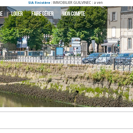
: IMMOBILIER GUILVINEC : a vendre - vente - acheter - ach maison
SIA Finistère
RE
LOUER
FAIRE GÉRER
MON COMPTE