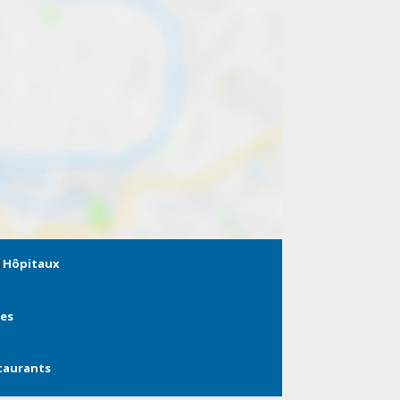
Hôpitaux
ies
taurants