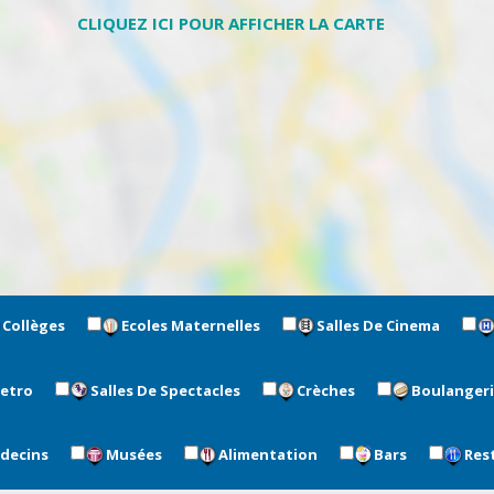
Collèges
Ecoles Maternelles
Salles De Cinema
metro
Salles De Spectacles
Crèches
Boulanger
édecins
Musées
Alimentation
Bars
Res