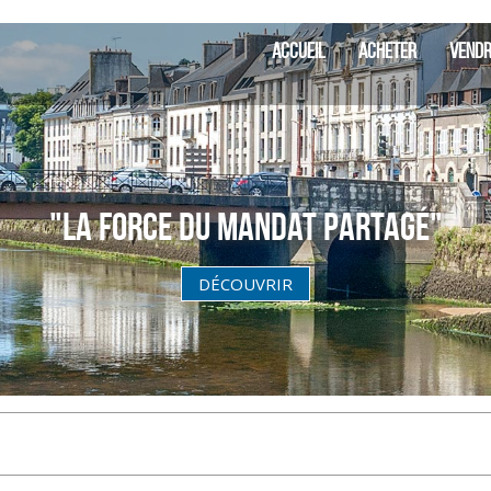
ACCUEIL
ACHETER
VEND
"La Force du Mandat partagé"
DÉCOUVRIR