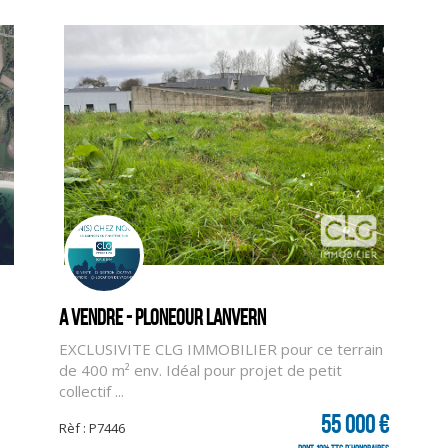
A vendre - PLONEOUR LANVERN
EXCLUSIVITE CLG IMMOBILIER pour ce terrain
de 400 m² env. Idéal pour projet de petit
collectif ...
55 000 €
Rèf : P7446