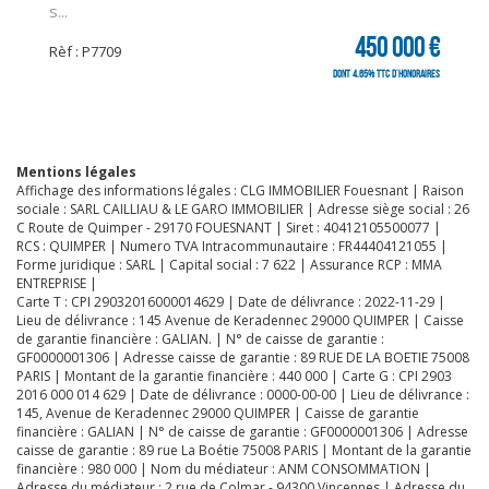
s...
CLIQUER ICI POUR AGRANDIR
450 000 €
Rèf : P7709
dont 4.65% TTC d'honoraires
Mentions légales
Affichage des informations légales : CLG IMMOBILIER Fouesnant | Raison
sociale : SARL CAILLIAU & LE GARO IMMOBILIER | Adresse siège social : 26
C Route de Quimper - 29170 FOUESNANT | Siret : 40412105500077 |
RCS : QUIMPER | Numero TVA Intracommunautaire : FR44404121055 |
Forme juridique : SARL | Capital social : 7 622 | Assurance RCP : MMA
ENTREPRISE |
Carte T : CPI 29032016000014629 | Date de délivrance : 2022-11-29 |
Lieu de délivrance : 145 Avenue de Keradennec 29000 QUIMPER | Caisse
de garantie financière : GALIAN. | N° de caisse de garantie :
GF0000001306 | Adresse caisse de garantie : 89 RUE DE LA BOETIE 75008
PARIS | Montant de la garantie financière : 440 000 | Carte G : CPI 2903
2016 000 014 629 | Date de délivrance : 0000-00-00 | Lieu de délivrance :
145, Avenue de Keradennec 29000 QUIMPER | Caisse de garantie
financière : GALIAN | N° de caisse de garantie : GF0000001306 | Adresse
caisse de garantie : 89 rue La Boétie 75008 PARIS | Montant de la garantie
financière : 980 000 | Nom du médiateur : ANM CONSOMMATION |
Adresse du médiateur : 2 rue de Colmar - 94300 Vincennes | Adresse du