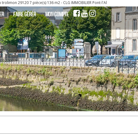
 m2 - CLG IMMOBILIER Pont-l'Abbé | SIA Finistère
,
Maison benodet
Maison foues
ER
FAIRE GÉRER
MON COMPTE