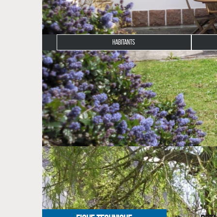
HABITANTS
Description du bien
Dans un cadre verdoyant non loin des plages de T
rénovée.
Avec une superficie de 136 m² habitable, elle vous 
d'eau et toilette au rdc.
Vous disposerez au sous-sol d'un garage et d'une bu
conquis.
Pour toutes informations complémentaires: CLG I
NOS HONORAIRES