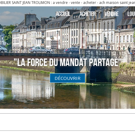
 vendre - vente - acheter - ach maison saint jean trolimon 29120 7 pièce(s) 136
ACCUEIL
ACHETER
VENDRE
LOU
"La Force du Mandat partagé"
DÉCOUVRIR