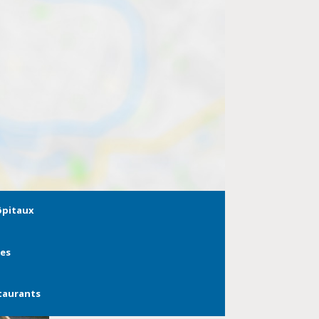
ôpitaux
ies
taurants