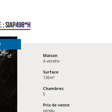
. : SIAP498*H
U
Maison
A vendre
Surface
136m²
Chambres
5
Prix de vente
vendu