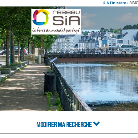
: IMMOBILIER SAINT JEAN TROLIMON : a
SIA Finistère
MODIFIER MA RECHERCHE