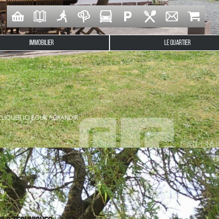
IMMOBILIER
LE QUARTIER
réguennec, à proximité de Pont-l'Abbé et sans vis-à-vis. Ven
CLIQUER ICI POUR AGRANDIR
offre 2 chambres au rez de chaussée et 3 à l'étage, une véranda
anderie de 112 m², le tout édifié sur un terrain de 13 780 m² i
MMOBILIER à PONT L'ABBE / 02 98 66 12 13