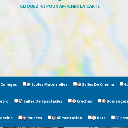
CLIQUER ICI POUR AGRANDIR
Collèges
Ecoles Maternelles
Salles De Cinema
H
metro
Salles De Spectacles
Crèches
Boulanger
édecins
Musées
Alimentation
Bars
Res