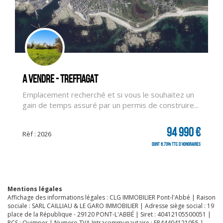
A vendre - TREFFIAGAT
Emplacement recherché et si vous le souhaitez un
gain de temps assuré par un permis de construire...
94 990 €
Rèf : 2026
dont 6.73% TTC d'honoraires
Mentions légales
Affichage des informations légales : CLG IMMOBILIER Pont-l'Abbé | Raison
sociale : SARL CAILLIAU & LE GARO IMMOBILIER | Adresse siège social : 19
CLIQUER ICI POUR AGRANDIR
place de la République - 29120 PONT-L'ABBÉ | Siret : 40412105500051 |
RCS : Quimper | Numero TVA Intracommunautaire : FR44404121055 |