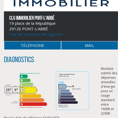
CLG IMMOBILIER PONT-L'ABBÉ
19 place de la République
29120 PONT-L'ABBÉ
Voir les annonces de l'agence
TÉLÉPHONE
MAIL
Diagnostics
Montant
estimé des
dépenses
annuelles
CLIQUER ICI POUR AGRANDIR
d'énergie
pour un
usage
standard
entre
1600€ et
2200€.
Pour la date de référence 01/01/2021.