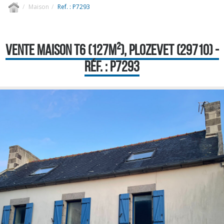
Maison
Ref. : P7293
VENTE MAISON T6 (127M²), PLOZEVET (29710) -
RÉF. : P7293