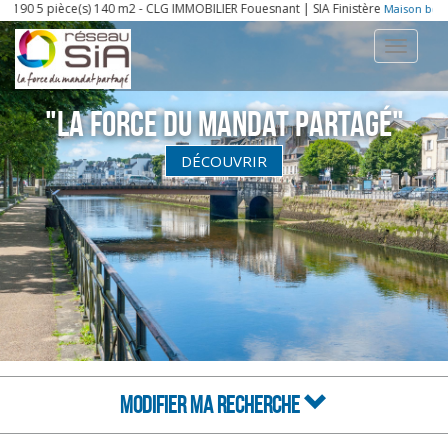
pièce(s) 140 m2 - CLG IMMOBILIER Fouesnant | SIA Finistère
,
Maison benodet
Ma
Toggle
navigati
"La Force du Mandat partagé"
DÉCOUVRIR
MODIFIER MA RECHERCHE