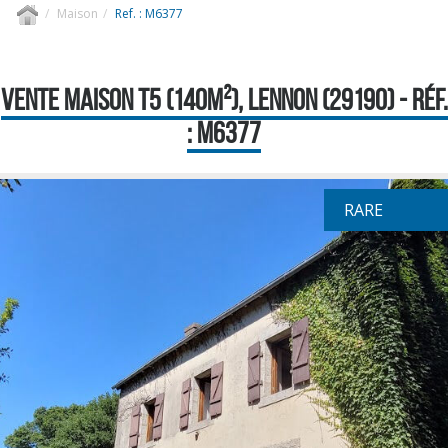
Maison
Ref. : M6377
VENTE MAISON T5 (140M²), LENNON (29190) - RÉF.
: M6377
RARE