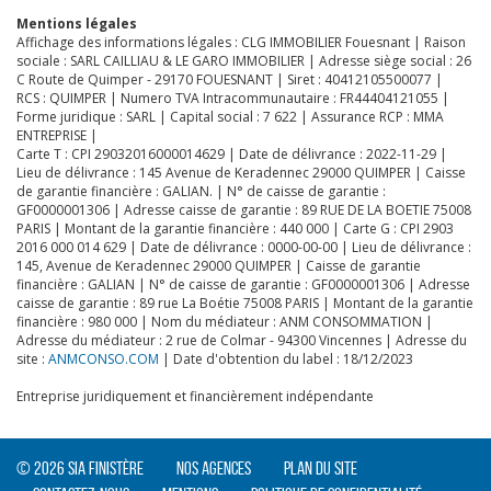
Mentions légales
Affichage des informations légales : CLG IMMOBILIER Fouesnant | Raison
sociale : SARL CAILLIAU & LE GARO IMMOBILIER | Adresse siège social : 26
C Route de Quimper - 29170 FOUESNANT | Siret : 40412105500077 |
CLIQUER ICI POUR AGRANDIR
RCS : QUIMPER | Numero TVA Intracommunautaire : FR44404121055 |
Forme juridique : SARL | Capital social : 7 622 | Assurance RCP : MMA
ENTREPRISE |
Carte T : CPI 29032016000014629 | Date de délivrance : 2022-11-29 |
Lieu de délivrance : 145 Avenue de Keradennec 29000 QUIMPER | Caisse
de garantie financière : GALIAN. | N° de caisse de garantie :
GF0000001306 | Adresse caisse de garantie : 89 RUE DE LA BOETIE 75008
PARIS | Montant de la garantie financière : 440 000 | Carte G : CPI 2903
2016 000 014 629 | Date de délivrance : 0000-00-00 | Lieu de délivrance :
145, Avenue de Keradennec 29000 QUIMPER | Caisse de garantie
financière : GALIAN | N° de caisse de garantie : GF0000001306 | Adresse
caisse de garantie : 89 rue La Boétie 75008 PARIS | Montant de la garantie
financière : 980 000 | Nom du médiateur : ANM CONSOMMATION |
Adresse du médiateur : 2 rue de Colmar - 94300 Vincennes | Adresse du
site :
ANMCONSO.COM
| Date d'obtention du label : 18/12/2023
Entreprise juridiquement et financièrement indépendante
© 2026 SIA Finistère
Nos agences
Plan du site