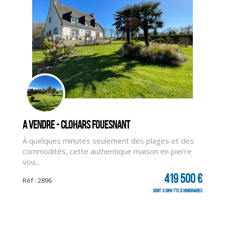
CLIQUER ICI POUR AGRANDIR
A vendre - CLOHARS FOUESNANT
À quelques minutes seulement des plages et des
commodités, cette authentique maison en pierre
vou...
419 500 €
Rèf : 2896
dont 3.58% TTC d'honoraires