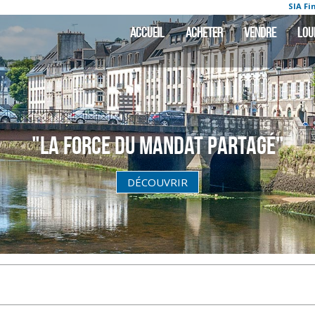
: IMMOBILIER LOCTUDY
SIA Finistère
ACCUEIL
ACHETER
VENDRE
LOU
"La Force du Mandat partagé"
DÉCOUVRIR