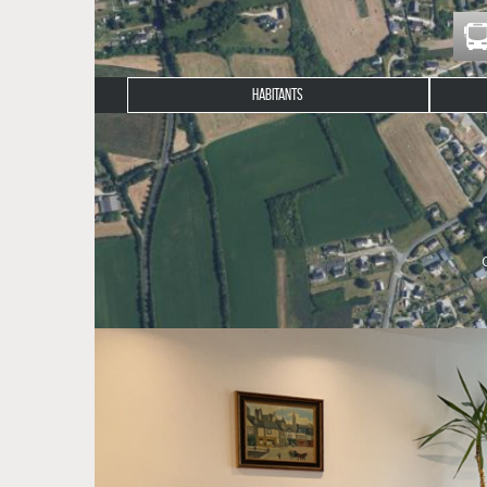
HABITANTS
Description du bien
Plusieurs projets sont envisageables sur cet ensemb
Initialement composée de deux maisons réunies, po
Sur sa configuration actuelle, cette bâtisse est co
Travaux à prévoir.
VISITE VIRTUELLE DISPONIBLE SUR DEMANDE. Logemen
du diagnostic énergétique : 19/05/2022 ; montant e
Pour toute demande, merci de contacter l'agence 
Les informations sur les risques auxquels ce bien e
NOS HONORAIRES