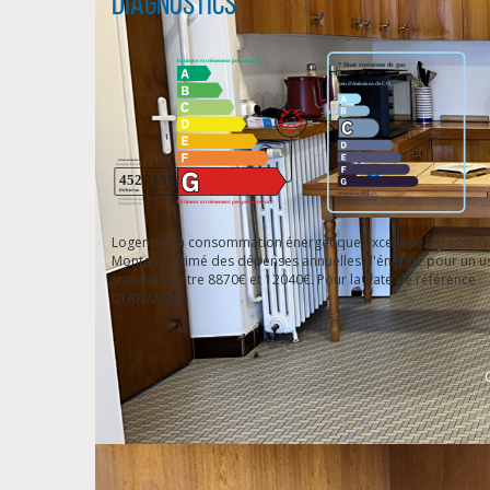
Diagnostics
Logement à consommation énergétique excessive. : classe G
Montant estimé des dépenses annuelles d'énergie pour un u
standard entre 8870€ et 12040€. Pour la date de référence
01/01/2021.