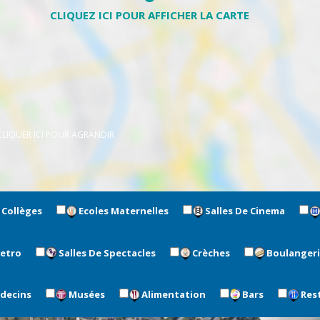
CLIQUER ICI POUR AGRANDIR
Collèges
Ecoles Maternelles
Salles De Cinema
metro
Salles De Spectacles
Crèches
Boulanger
édecins
Musées
Alimentation
Bars
Res