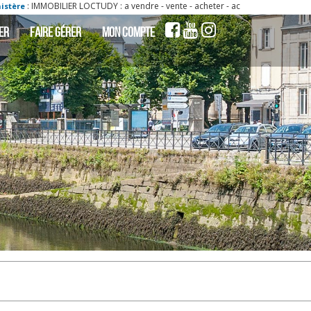
 : a vendre - vente - acheter - ach maison loctudy 29750 7 pièce(s) 330.9 m2 -
ER
FAIRE GÉRER
MON COMPTE