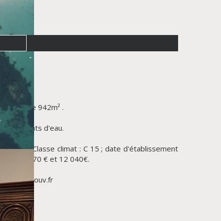
 terrain de 942m² .
rents points d'eau.
452 ; Classe climat : C 15 ; date d'établissement
: entre 8870 € et 12 040€.
orisques.gouv.fr