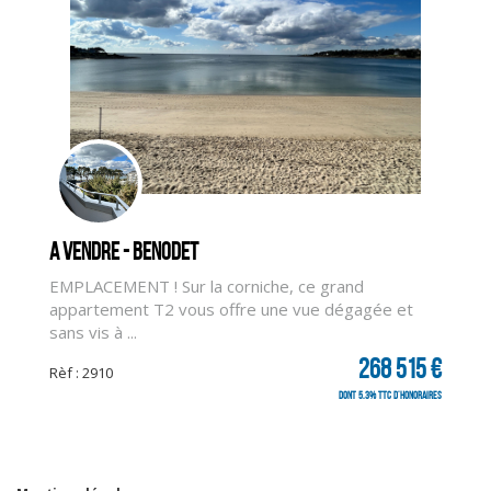
CLIQUER ICI POUR AGRANDIR
A vendre - BENODET
EMPLACEMENT ! Sur la corniche, ce grand
appartement T2 vous offre une vue dégagée et
sans vis à ...
268 515 €
Rèf : 2910
dont 5.3% TTC d'honoraires