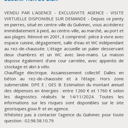
VENDU PAR L'AGENCE - EXCLUSIVITE AGENCE - VISITE
VIRTUELLE DISPONIBLE SUR DEMANDE - Depuis ce penty
en pierres, situé en centre-ville du Guilvinec, vous accéderez
immédiatement à pied, au centre-ville, au marché, au port et
aux plages. Rénové en 2001, il comprend : pièce à vivre avec
espace cuisine, dégagement, salle d'eau et WC indépendant
au rez-de-chaussée. L'étage accueille un palier desservant
deux chambres et un WC avec lave-mains. La maison
dispose également d'une cour carrelée, avec appentis de
CLIQUER ICI POUR AGRANDIR
stockage et abri à vélo.
Chauffage électrique. Assainissement collectif. Dalles en
béton au rez-de-chaussée et à l'étage. Hors zone
submersible. DPE E ; GES B. Estimation du montant annuel
des dépenses en énergies : entre 1260 € et 1760 € selon
les diagnostics réalisés le 14/11/2024. Toutes les
informations sur les risques sont disponibles sur le site
georisques.gouv.fr et en agence.
N'hésitez pas à contacter l'agence du Guilvinec pour toute
question : 02.98.58.10.79