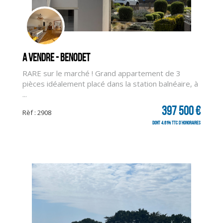
A vendre - BENODET
RARE sur le marché ! Grand appartement de 3
pièces idéalement placé dans la station balnéaire, à
...
397 500 €
Rèf : 2908
dont 4.61% TTC d'honoraires
CLIQUER ICI POUR AGRANDIR