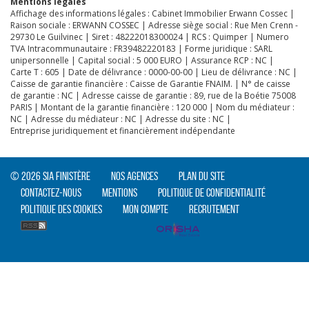
Mentions légales
Affichage des informations légales : Cabinet Immobilier Erwann Cossec |
Raison sociale : ERWANN COSSEC | Adresse siège social : Rue Men Crenn -
29730 Le Guilvinec | Siret : 48222018300024 | RCS : Quimper | Numero
TVA Intracommunautaire : FR39482220183 | Forme juridique : SARL
unipersonnelle | Capital social : 5 000 EURO | Assurance RCP : NC |
Carte T : 605 | Date de délivrance : 0000-00-00 | Lieu de délivrance : NC |
Caisse de garantie financière : Caisse de Garantie FNAIM. | N° de caisse
de garantie : NC | Adresse caisse de garantie : 89, rue de la Boétie 75008
PARIS | Montant de la garantie financière : 120 000 | Nom du médiateur :
NC | Adresse du médiateur : NC | Adresse du site : NC |
Entreprise juridiquement et financièrement indépendante
© 2026 SIA Finistère
Nos agences
Plan du site
Contactez-nous
Mentions
Politique de confidentialité
Politique des cookies
Mon compte
Recrutement