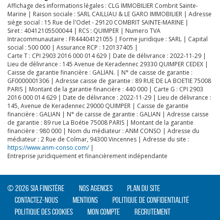
Affichage des informations légales : CLG IMMOBILIER Combrit Sainte-
Marine | Raison sociale : SARL CAILLIAU & LE GARO IMMOBILIER | Adresse
siège social : 15 Rue de l'Odet - 29120 COMBRIT SAINTE-MARINE |
Siret : 40412105500044 | RCS : QUIMPER | Numero TVA
Intracommunautaire : FR44404121055 | Forme juridique : SARL | Capital
social : 500 000 | Assurance RCP : 120137405 |
Carte T : CPI 2903 2016 000 014 629 | Date de délivrance : 2022-11-29 |
Lieu de délivrance : 145 Avenue de Keradennec 29330 QUIMPER CEDEX |
Caisse de garantie financière : GALIAN. | N° de caisse de garantie :
GF0000001306 | Adresse caisse de garantie : 89 RUE DE LA BOETIE 75008
PARIS | Montant de la garantie financière : 440 000 | Carte G : CPI 2903
2016 000 014 629 | Date de délivrance : 2022-11-29 | Lieu de délivrance :
145, Avenue de Keradennec 29000 QUIMPER | Caisse de garantie
financière : GALIAN | N° de caisse de garantie : GALIAN | Adresse caisse
de garantie : 89 rue La Boétie 75008 PARIS | Montant de la garantie
financière : 980 000 | Nom du médiateur : ANM CONSO | Adresse du
médiateur : 2 Rue de Colmar, 94300 Vincennes | Adresse du site :
https://www.anm-conso.com/
|
Entreprise juridiquement et financièrement indépendante
© 2026 SIA Finistère
Nos agences
Plan du site
Contactez-nous
Mentions
Politique de confidentialité
Politique des cookies
Mon compte
Recrutement