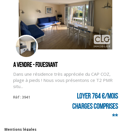
A vendre - FOUESNANT
Dans une résidence très appréciée du CAP COZ,
plage à pieds ! Nous vous présentons ce T2 PMR
situ...
Loyer 764 €/mois
Rèf : 3941
charges comprises
**
Mentions légales