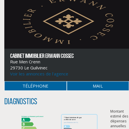
CABINET IMMOBILIER ERWANN COSSEC
Rue Men Crenn
29730 Le Guilvinec
Voir les annonces de l'agence
TÉLÉPHONE
MAIL
CLIQUER ICI POUR AGRANDIR
Diagnostics
Montant
estimé des
dépenses
annuelles