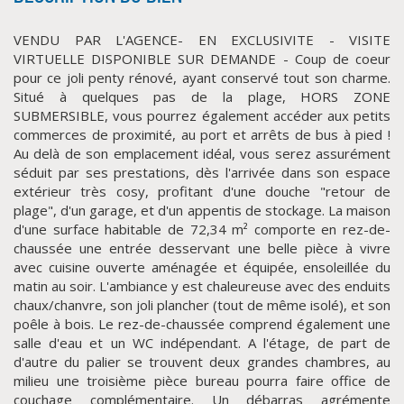
VENDU PAR L'AGENCE- EN EXCLUSIVITE - VISITE
VIRTUELLE DISPONIBLE SUR DEMANDE - Coup de coeur
pour ce joli penty rénové, ayant conservé tout son charme.
Situé à quelques pas de la plage, HORS ZONE
SUBMERSIBLE, vous pourrez également accéder aux petits
commerces de proximité, au port et arrêts de bus à pied !
Au delà de son emplacement idéal, vous serez assurément
séduit par ses prestations, dès l'arrivée dans son espace
extérieur très cosy, profitant d'une douche "retour de
CLIQUER ICI POUR AGRANDIR
plage", d'un garage, et d'un appentis de stockage. La maison
d'une surface habitable de 72,34 m² comporte en rez-de-
chaussée une entrée desservant une belle pièce à vivre
avec cuisine ouverte aménagée et équipée, ensoleillée du
matin au soir. L'ambiance y est chaleureuse avec des enduits
chaux/chanvre, son joli plancher (tout de même isolé), et son
poêle à bois. Le rez-de-chaussée comprend également une
salle d'eau et un WC indépendant. A l'étage, de part de
d'autre du palier se trouvent deux grandes chambres, au
milieu une troisième pièce bureau pourra faire office de
couchage complémentaire. Un débarras agrémente