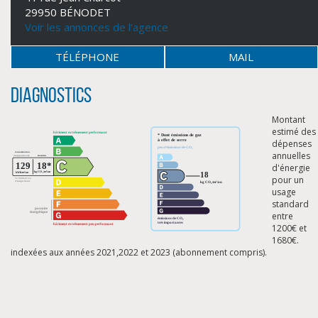
29950 BÉNODET
Voir les annonces de l'agence
TÉLÉPHONE
MAIL
Diagnostics
Montant
estimé des
dépenses
annuelles
d'énergie
pour un
usage
standard
entre
1200€ et
1680€.
indexées aux années 2021,2022 et 2023 (abonnement compris).
CLIQUER ICI POUR AGRANDIR