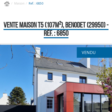
Maison
Ref. : 6850
VENTE MAISON T5 (107M²), BENODET (29950) -
RÉF. : 6850
VENDU