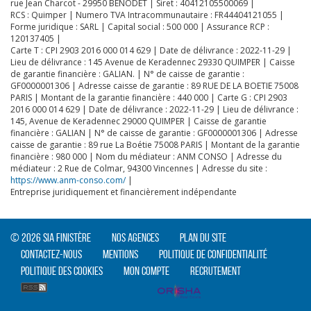
rue Jean Charcot - 29950 BÉNODET | Siret : 40412105500069 |
RCS : Quimper | Numero TVA Intracommunautaire : FR44404121055 |
Forme juridique : SARL | Capital social : 500 000 | Assurance RCP :
120137405 |
Carte T : CPI 2903 2016 000 014 629 | Date de délivrance : 2022-11-29 |
Lieu de délivrance : 145 Avenue de Keradennec 29330 QUIMPER | Caisse
de garantie financière : GALIAN. | N° de caisse de garantie :
GF0000001306 | Adresse caisse de garantie : 89 RUE DE LA BOETIE 75008
CLIQUER ICI POUR AGRANDIR
PARIS | Montant de la garantie financière : 440 000 | Carte G : CPI 2903
2016 000 014 629 | Date de délivrance : 2022-11-29 | Lieu de délivrance :
145, Avenue de Keradennec 29000 QUIMPER | Caisse de garantie
financière : GALIAN | N° de caisse de garantie : GF0000001306 | Adresse
caisse de garantie : 89 rue La Boétie 75008 PARIS | Montant de la garantie
financière : 980 000 | Nom du médiateur : ANM CONSO | Adresse du
médiateur : 2 Rue de Colmar, 94300 Vincennes | Adresse du site :
https://www.anm-conso.com/
|
Entreprise juridiquement et financièrement indépendante
© 2026 SIA Finistère
Nos agences
Plan du site
Contactez-nous
Mentions
Politique de confidentialité
Politique des cookies
Mon compte
Recrutement