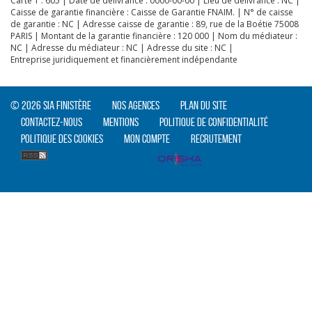
Carte T : 605 | Date de délivrance : 0000-00-00 | Lieu de délivrance : NC |
Caisse de garantie financière : Caisse de Garantie FNAIM. | N° de caisse
de garantie : NC | Adresse caisse de garantie : 89, rue de la Boétie 75008
PARIS | Montant de la garantie financière : 120 000 | Nom du médiateur :
NC | Adresse du médiateur : NC | Adresse du site : NC |
Entreprise juridiquement et financièrement indépendante
© 2026 SIA Finistère
Nos agences
Plan du site
Contactez-nous
Mentions
Politique de confidentialité
Politique des cookies
Mon compte
Recrutement