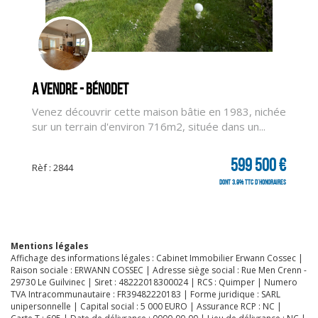
A vendre - Bénodet
Venez découvrir cette maison bâtie en 1983, nichée
sur un terrain d'environ 716m2, située dans un...
599 500 €
Rèf : 2844
dont 3.9% TTC d'honoraires
Mentions légales
Affichage des informations légales : Cabinet Immobilier Erwann Cossec |
Raison sociale : ERWANN COSSEC | Adresse siège social : Rue Men Crenn -
29730 Le Guilvinec | Siret : 48222018300024 | RCS : Quimper | Numero
TVA Intracommunautaire : FR39482220183 | Forme juridique : SARL
unipersonnelle | Capital social : 5 000 EURO | Assurance RCP : NC |