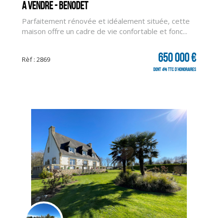
A vendre - BENODET
Parfaitement rénovée et idéalement située, cette
maison offre un cadre de vie confortable et fonc...
650 000 €
Rèf : 2869
dont 4% TTC d'honoraires
CLIQUER ICI POUR AGRANDIR