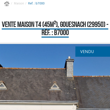
Maison
Ref. : b7000
VENTE MAISON T4 (45M²), GOUESNACH (29950) -
RÉF. : B7000
VENDU