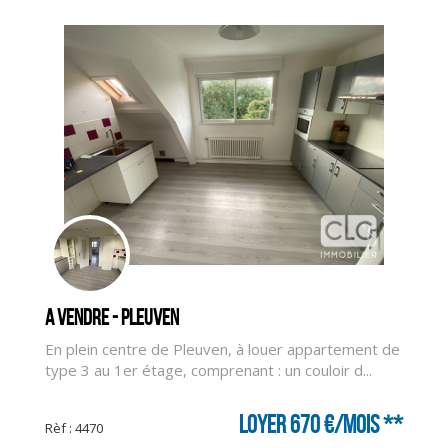
A vendre - PLEUVEN
En plein centre de Pleuven, à louer appartement de
type 3 au 1er étage, comprenant : un couloir d...
CLIQUER ICI POUR AGRANDIR
Loyer 670 €/mois
**
Rèf : 4470