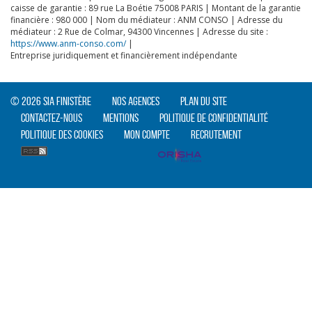
caisse de garantie : 89 rue La Boétie 75008 PARIS | Montant de la garantie
financière : 980 000 | Nom du médiateur : ANM CONSO | Adresse du
médiateur : 2 Rue de Colmar, 94300 Vincennes | Adresse du site :
https://www.anm-conso.com/
|
Entreprise juridiquement et financièrement indépendante
CLIQUER ICI POUR AGRANDIR
© 2026 SIA Finistère
Nos agences
Plan du site
Contactez-nous
Mentions
Politique de confidentialité
Politique des cookies
Mon compte
Recrutement