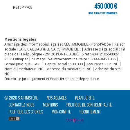
450 000 €
Rèf : P7709
dont 4.65% TTC d'honoraires
Mentions légales
Affichage des informations légales : CLG IMMOBILIER Pont-l'Abbé | Raison
sociale : SARL CAILLIAU & LE GARO IMMOBILIER | Adresse siège social : 19
place de la République - 29120 PONT-L'ABBÉ | Siret : 40412105500051 |
RCS : Quimper | Numero TVA Intracommunautaire : FR44404121055 |
Forme juridique : SARL | Capital social : 500 000 | Assurance RCP : NC |
Nom du médiateur : NC | Adresse du médiateur : NC | Adresse du site :
NC |
Entreprise juridiquement et financièrement indépendante
© 2026 SIA Finistère
Nos agences
Plan du site
Contactez-nous
Mentions
Politique de confidentialité
Politique des cookies
Mon compte
Recrutement
CLIQUER ICI POUR AGRANDIR