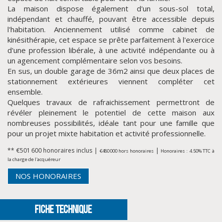
La maison dispose également d'un sous-sol total,
indépendant et chauffé, pouvant être accessible depuis
l'habitation. Anciennement utilisé comme cabinet de
kinésithérapie, cet espace se prête parfaitement à l'exercice
d'une profession libérale, à une activité indépendante ou à
un agencement complémentaire selon vos besoins.
En sus, un double garage de 36m2 ainsi que deux places de
stationnement extérieures viennent compléter cet
ensemble.
Quelques travaux de rafraichissement permettront de
révéler pleinement le potentiel de cette maison aux
nombreuses possibilités, idéale tant pour une famille que
pour un projet mixte habitation et activité professionnelle.
CLIQUER ICI POUR AGRANDIR
** €501 600
honoraires inclus
|
|
€480 000
hors honoraires
Honoraires : 4.50% TTC à
la charge de l'acquéreur
NOS HONORAIRES
FICHE TECHNIQUE