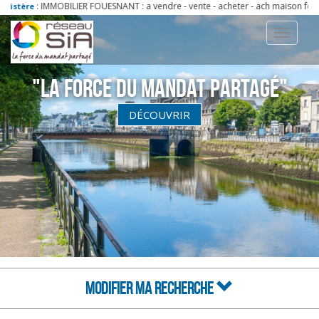
: IMMOBILIER FOUESNANT : a vendre - vente - acheter - ach maison fouesnant 2
e
Toggle
navigati
"La Force du Mandat partagé"
DÉCOUVRIR
MODIFIER MA RECHERCHE