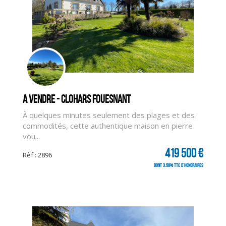
A vendre - CLOHARS FOUESNANT
À quelques minutes seulement des plages et des
commodités, cette authentique maison en pierre
vou...
419 500 €
Rèf : 2896
dont 3.58% TTC d'honoraires