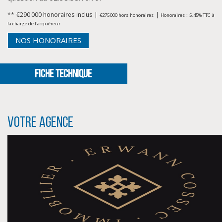
** €290 000
honoraires inclus
|
|
€275 000
hors honoraires
Honoraires : 5.45% TTC à
la charge de l'acquéreur
NOS HONORAIRES
FICHE TECHNIQUE
Votre agence
CLIQUER ICI POUR AGRANDIR