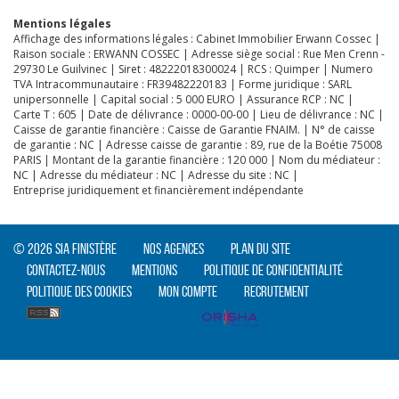
Mentions légales
Affichage des informations légales : Cabinet Immobilier Erwann Cossec |
Raison sociale : ERWANN COSSEC | Adresse siège social : Rue Men Crenn -
29730 Le Guilvinec | Siret : 48222018300024 | RCS : Quimper | Numero
CLIQUER ICI POUR AGRANDIR
TVA Intracommunautaire : FR39482220183 | Forme juridique : SARL
unipersonnelle | Capital social : 5 000 EURO | Assurance RCP : NC |
Carte T : 605 | Date de délivrance : 0000-00-00 | Lieu de délivrance : NC |
Caisse de garantie financière : Caisse de Garantie FNAIM. | N° de caisse
de garantie : NC | Adresse caisse de garantie : 89, rue de la Boétie 75008
PARIS | Montant de la garantie financière : 120 000 | Nom du médiateur :
NC | Adresse du médiateur : NC | Adresse du site : NC |
Entreprise juridiquement et financièrement indépendante
© 2026 SIA Finistère
Nos agences
Plan du site
Contactez-nous
Mentions
Politique de confidentialité
Politique des cookies
Mon compte
Recrutement