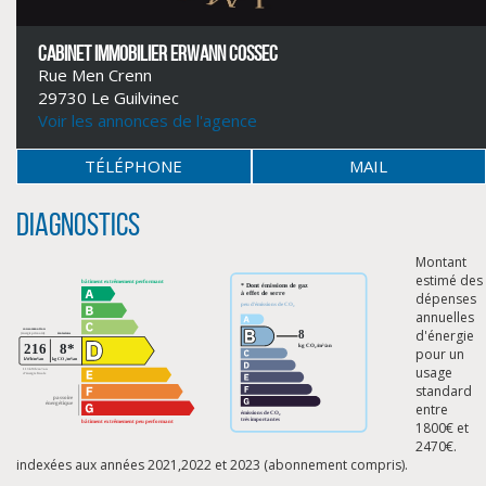
CABINET IMMOBILIER ERWANN COSSEC
Rue Men Crenn
29730 Le Guilvinec
Voir les annonces de l'agence
TÉLÉPHONE
MAIL
Diagnostics
Montant
estimé des
dépenses
annuelles
d'énergie
CLIQUER ICI POUR AGRANDIR
pour un
usage
standard
entre
1800€ et
2470€.
indexées aux années 2021,2022 et 2023 (abonnement compris).