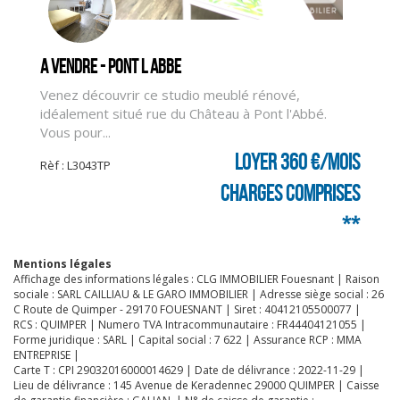
A vendre - PONT L ABBE
Venez découvrir ce studio meublé rénové,
idéalement situé rue du Château à Pont l'Abbé.
Vous pour...
Loyer 360 €/mois
Rèf : L3043TP
charges comprises
**
Mentions légales
Affichage des informations légales : CLG IMMOBILIER Fouesnant | Raison
sociale : SARL CAILLIAU & LE GARO IMMOBILIER | Adresse siège social : 26
C Route de Quimper - 29170 FOUESNANT | Siret : 40412105500077 |
RCS : QUIMPER | Numero TVA Intracommunautaire : FR44404121055 |
Forme juridique : SARL | Capital social : 7 622 | Assurance RCP : MMA
ENTREPRISE |
Carte T : CPI 29032016000014629 | Date de délivrance : 2022-11-29 |
CLIQUER ICI POUR AGRANDIR
Lieu de délivrance : 145 Avenue de Keradennec 29000 QUIMPER | Caisse