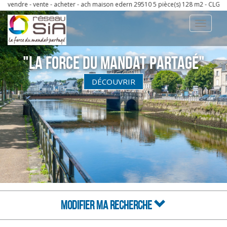
dre - vente - acheter - ach maison edern 29510 5 pièce(s) 128 m2 - CLG IMMOBILI
Toggle
navigati
"La Force du Mandat partagé"
DÉCOUVRIR
MODIFIER MA RECHERCHE