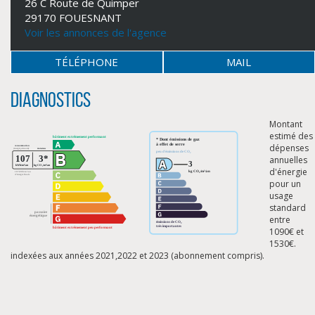
26 C Route de Quimper
29170 FOUESNANT
Voir les annonces de l'agence
TÉLÉPHONE
MAIL
Diagnostics
Montant
estimé des
dépenses
annuelles
d'énergie
pour un
usage
standard
entre
CLIQUER ICI POUR AGRANDIR
1090€ et
1530€.
indexées aux années 2021,2022 et 2023 (abonnement compris).