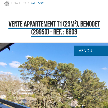
Studio T1
Ref. : 6803
VENTE APPARTEMENT T1 (23M²), BENODET
(29950) - RÉF. : 6803
VENDU