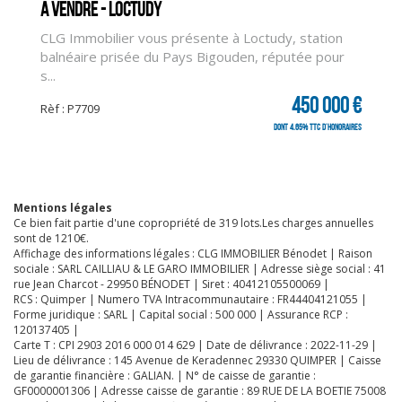
A vendre - LOCTUDY
CLG Immobilier vous présente à Loctudy, station
balnéaire prisée du Pays Bigouden, réputée pour
s...
450 000 €
Rèf : P7709
dont 4.65% TTC d'honoraires
Mentions légales
Ce bien fait partie d'une copropriété de 319 lots.Les charges annuelles
sont de 1210€.
Affichage des informations légales : CLG IMMOBILIER Bénodet | Raison
sociale : SARL CAILLIAU & LE GARO IMMOBILIER | Adresse siège social : 41
rue Jean Charcot - 29950 BÉNODET | Siret : 40412105500069 |
RCS : Quimper | Numero TVA Intracommunautaire : FR44404121055 |
Forme juridique : SARL | Capital social : 500 000 | Assurance RCP :
120137405 |
Carte T : CPI 2903 2016 000 014 629 | Date de délivrance : 2022-11-29 |
Lieu de délivrance : 145 Avenue de Keradennec 29330 QUIMPER | Caisse
de garantie financière : GALIAN. | N° de caisse de garantie :
CLIQUER ICI POUR AGRANDIR
GF0000001306 | Adresse caisse de garantie : 89 RUE DE LA BOETIE 75008