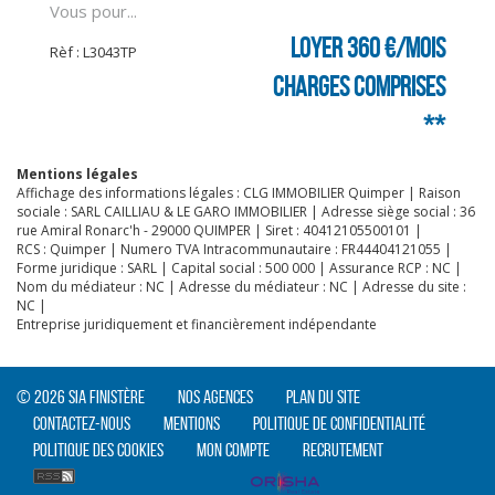
Vous pour...
CLIQUER ICI POUR AGRANDIR
Loyer 360 €/mois
Rèf : L3043TP
charges comprises
**
Mentions légales
Affichage des informations légales : CLG IMMOBILIER Quimper | Raison
sociale : SARL CAILLIAU & LE GARO IMMOBILIER | Adresse siège social : 36
rue Amiral Ronarc'h - 29000 QUIMPER | Siret : 40412105500101 |
RCS : Quimper | Numero TVA Intracommunautaire : FR44404121055 |
Forme juridique : SARL | Capital social : 500 000 | Assurance RCP : NC |
Nom du médiateur : NC | Adresse du médiateur : NC | Adresse du site :
NC |
Entreprise juridiquement et financièrement indépendante
© 2026 SIA Finistère
Nos agences
Plan du site
Contactez-nous
Mentions
Politique de confidentialité
Politique des cookies
Mon compte
Recrutement