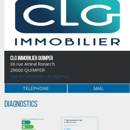
CLG IMMOBILIER QUIMPER
36 rue Amiral Ronarc'h
29000 QUIMPER
Voir les annonces de l'agence
CLIQUER ICI POUR AGRANDIR
TÉLÉPHONE
MAIL
Diagnostics