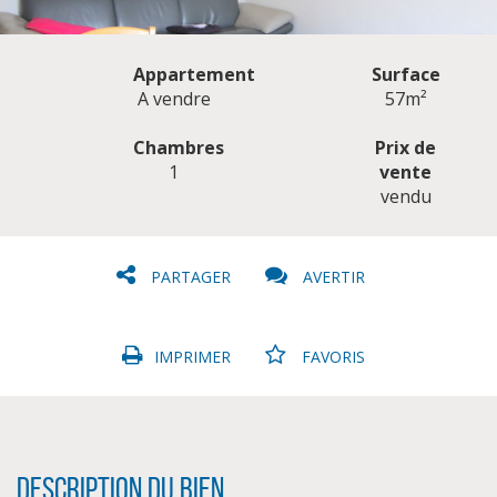
Appartement
Surface
A vendre
57m²
Chambres
Prix de
1
vente
CLIQUER ICI POUR AGRANDIR
vendu
PARTAGER
AVERTIR
IMPRIMER
FAVORIS
Description du bien