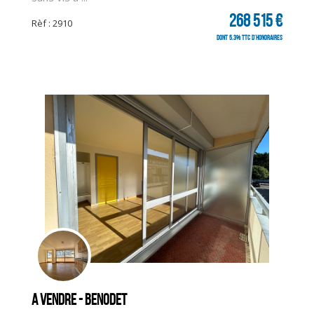
268 515 €
Rèf : 2910
dont 5.3% TTC d'honoraires
A vendre - BENODET