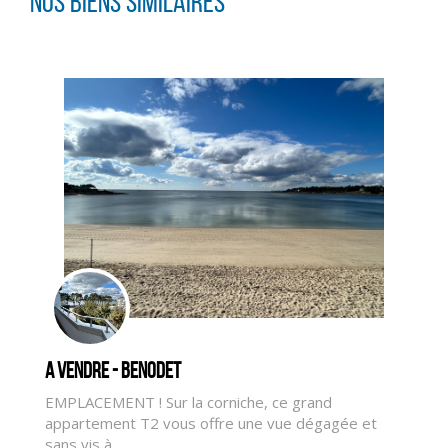
Nos biens similaires
A vendre - BENODET
EMPLACEMENT ! Sur la corniche, ce grand
appartement T2 vous offre une vue dégagée et
CLIQUER ICI POUR AGRANDIR
sans vis à ...