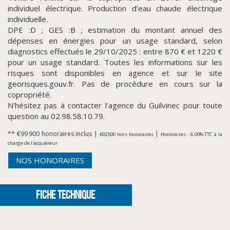
individuel électrique. Production d'eau chaude électrique
individuelle.
DPE :D ; GES :B ; estimation du montant annuel des
dépenses en énergies pour un usage standard, selon
diagnostics effectués le 29/10/2025 : entre 870 € et 1220 €
pour un usage standard. Toutes les informations sur les
risques sont disponibles en agence et sur le site
georisques.gouv.fr. Pas de procédure en cours sur la
copropriété.
N'hésitez pas à contacter l'agence du Guilvinec pour toute
question au 02.98.58.10.79.
** €99 900
honoraires inclus
|
|
€92 500
hors honoraires
Honoraires : 8.00% TTC à la
CLIQUER ICI POUR AGRANDIR
charge de l'acquéreur
NOS HONORAIRES
FICHE TECHNIQUE