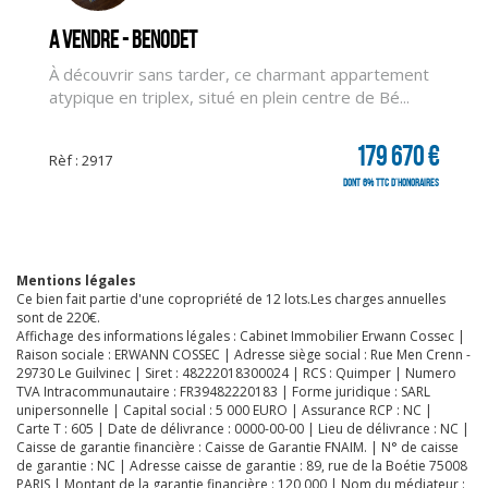
A vendre - BENODET
À découvrir sans tarder, ce charmant appartement
atypique en triplex, situé en plein centre de Bé...
179 670 €
Rèf : 2917
dont 6% TTC d'honoraires
Mentions légales
Ce bien fait partie d'une copropriété de 12 lots.Les charges annuelles
sont de 220€.
Affichage des informations légales : Cabinet Immobilier Erwann Cossec |
Raison sociale : ERWANN COSSEC | Adresse siège social : Rue Men Crenn -
29730 Le Guilvinec | Siret : 48222018300024 | RCS : Quimper | Numero
TVA Intracommunautaire : FR39482220183 | Forme juridique : SARL
unipersonnelle | Capital social : 5 000 EURO | Assurance RCP : NC |
Carte T : 605 | Date de délivrance : 0000-00-00 | Lieu de délivrance : NC |
Caisse de garantie financière : Caisse de Garantie FNAIM. | N° de caisse
de garantie : NC | Adresse caisse de garantie : 89, rue de la Boétie 75008
PARIS | Montant de la garantie financière : 120 000 | Nom du médiateur :