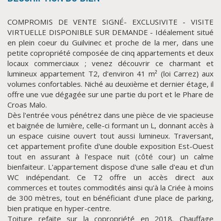
COMPROMIS DE VENTE SIGNÉ- EXCLUSIVITE - VISITE
VIRTUELLE DISPONIBLE SUR DEMANDE - Idéalement situé
en plein coeur du Guilvinec et proche de la mer, dans une
petite copropriété composée de cinq appartements et deux
locaux commerciaux ; venez découvrir ce charmant et
lumineux appartement T2, d'environ 41 m² (loi Carrez) aux
volumes confortables. Niché au deuxième et dernier étage, il
offre une vue dégagée sur une partie du port et le Phare de
Croas Malo.
CLIQUER ICI POUR AGRANDIR
Dès l'entrée vous pénétrez dans une pièce de vie spacieuse
et baignée de lumière, celle-ci formant un L, donnant accès à
un espace cuisine ouvert tout aussi lumineux. Traversant,
cet appartement profite d'une double exposition Est-Ouest
tout en assurant à l'espace nuit (côté cour) un calme
bienfaiteur. L'appartement dispose d'une salle d'eau et d'un
WC indépendant. Ce T2 offre un accès direct aux
commerces et toutes commodités ainsi qu'à la Criée à moins
de 300 mètres, tout en bénéficiant d'une place de parking,
bien pratique en hyper-centre.
Toiture refaite sur la copropriété en 2018. Chauffage