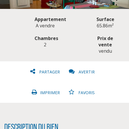
Appartement
Surface
A vendre
65.86m²
Chambres
Prix de
2
vente
CLIQUER ICI POUR AGRANDIR
vendu
PARTAGER
AVERTIR
IMPRIMER
FAVORIS
Description du bien