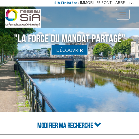
: IMMOBILIER PONT L ABBE : a vendre - ve
SIA Finistère
Toggle
navigati
"La Force du Mandat partagé"
DÉCOUVRIR
MODIFIER MA RECHERCHE