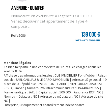
A vendre - QUIMPER
Nouveauté en exclusivité à l'agence LOUEDEC !
Venez découvrir cet appartement de Type 4
composé ...
139 000 €
Rèf : 5086
dont 6.92% TTC d'honoraires
Mentions légales
Ce bien fait partie d'une copropriété de 12 lots.Les charges annuelles
sont de 834€.
Affichage des informations légales : CLG IMMOBILIER Pont-l'Abbé | Raison
sociale : SARL CAILLIAU & LE GARO IMMOBILIER | Adresse siège social : 19
place de la République - 29120 PONT-L'ABBÉ | Siret : 40412105500051 |
RCS : Quimper | Numero TVA Intracommunautaire : FR44404121055 |
Forme juridique : SARL | Capital social : 500 000 | Assurance RCP : NC |
Nom du médiateur : NC | Adresse du médiateur : NC | Adresse du site :
NC |
Entreprise juridiquement et financièrement indépendante
CLIQUER ICI POUR AGRANDIR