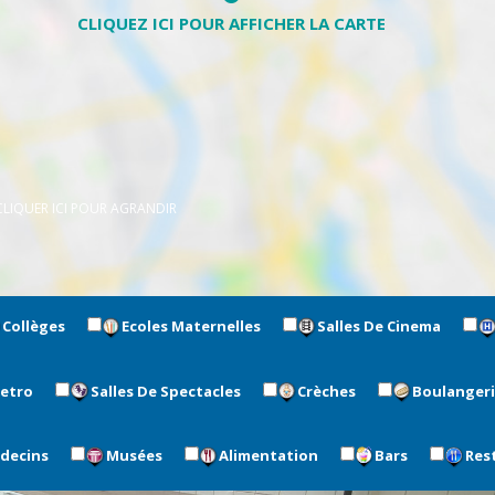
CLIQUER ICI POUR AGRANDIR
Collèges
Ecoles Maternelles
Salles De Cinema
metro
Salles De Spectacles
Crèches
Boulanger
édecins
Musées
Alimentation
Bars
Res