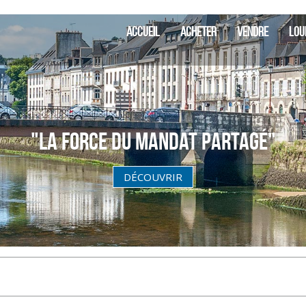
SIA
ACCUEIL
ACHETER
VENDRE
LOU
"La Force du Mandat partagé"
DÉCOUVRIR