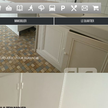
IMMOBILIER
LE QUARTIER
 studio de 40m² offrant : une entrée avec placards, une belle p
e de bains et WC.
CLIQUER ICI POUR AGRANDIR
ive et d'un local commun.
e copropriété.