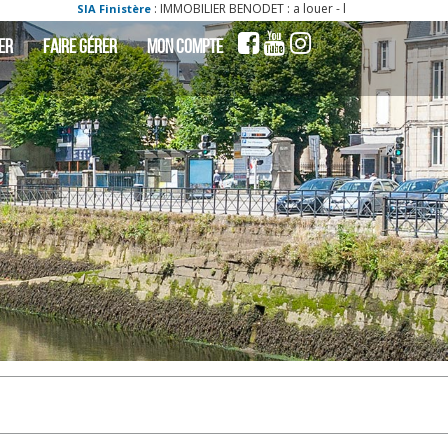
: IMMOBILIER BENODET : a louer - locati appartement benodet 29950 1
 Finistère
ER
FAIRE GÉRER
MON COMPTE