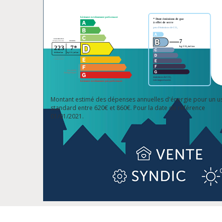
Montant estimé des dépenses annuelles d'énergie pour un u
standard entre 620€ et 860€. Pour la date de référence
01/01/2021.