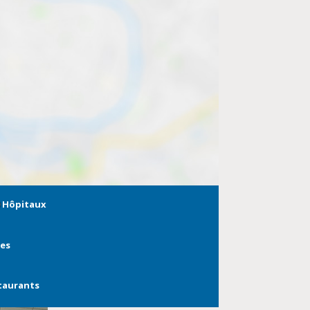
Hôpitaux
ies
taurants