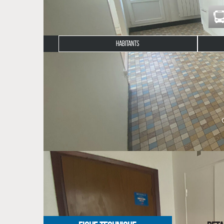
HABITANTS
Description du bien
Dans une résidence proche mer, venez découvrir ce
aménagée et équipée (plaques de cuisson), une sall
L'appartement dispose d'une place de parking privat
La provision pour charges correspond aux charges d
Disponible immédiatement !
NOS HONORAIRES