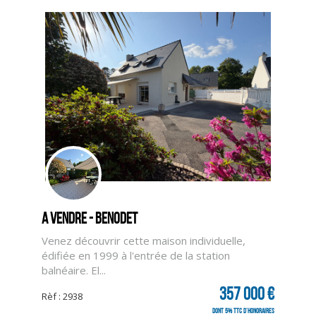
A vendre - BENODET
Venez découvrir cette maison individuelle,
édifiée en 1999 à l'entrée de la station
balnéaire. El...
357 000 €
Rèf : 2938
dont 5% TTC d'honoraires