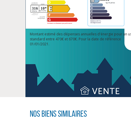
Montant estimé des dépenses annuelles d'énergie pour un u
standard entre 470€ et 670€. Pour la date de référence
01/01/2021.
Nos biens similaires