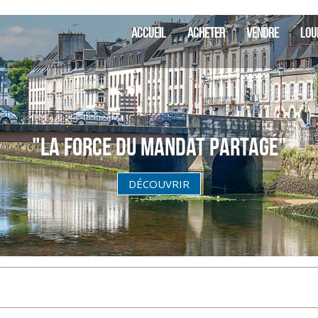
SIA Fi
ACCUEIL
ACHETER
VENDRE
LOU
"La Force du Mandat partagé"
DÉCOUVRIR