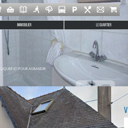
IMMOBILIER
LE QUARTIER
 ce studio entièrement meublé situé au rez-de-chaussée d'un peti
 séparée équipée (plaque de cuisson, frigo, four micro-ondes) et u
CLIQUER ICI POUR AGRANDIR
V