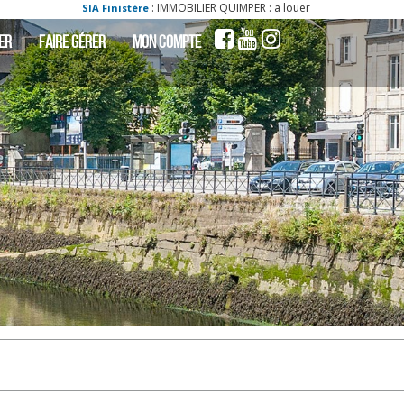
: IMMOBILIER QUIMPER : a louer - locati appartement quimper 29000 1 p
nistère
ER
FAIRE GÉRER
MON COMPTE