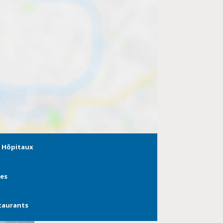
Hôpitaux
ies
taurants