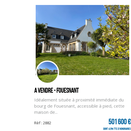
A vendre - FOUESNANT
Idéalement située à proximité immédiate du
bourg de Fouesnant, accessible à pied, cette
maison de...
501 600 €
Rèf : 2882
dont 4.5% TTC d'honoraires