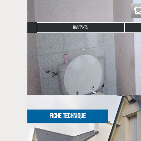
HABITANTS
Description du bien
L'agence CLG Immobilier vous propose à la location
Il comprend une pièce de vie principale, une cuisine
Disponible le 02/01/2025.
NOS HONORAIRES
FICHE TECHNIQUE