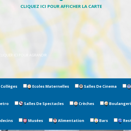
CLIQUER ICI POUR AGRANDIR
Collèges
Ecoles Maternelles
Salles De Cinema
metro
Salles De Spectacles
Crèches
Boulanger
édecins
Musées
Alimentation
Bars
Res