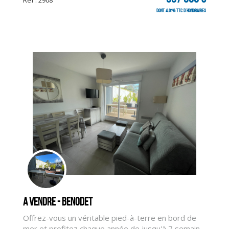
Rèf : 2908
dont 4.61% TTC d'honoraires
A vendre - BENODET
Offrez-vous un véritable pied-à-terre en bord de
mer et profitez chaque année de jusqu'à 7 semain...