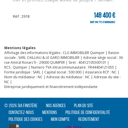
148 400 €
Rèf : 2918
dont 6% TTC d'honoraires
Mentions légales
Affichage des informations légales : CLG IMMOBILIER Quimper | Raison
sociale : SARL CAILLIAU & LE GARO IMMOBILIER | Adresse siège social : 36
rue Amiral Ronarc'h - 29000 QUIMPER | Siret : 40412105500101 |
RCS : Quimper | Numero TVA Intracommunautaire : FR44404121055 |
Forme juridique : SARL | Capital social : 500 000 | Assurance RCP : NC |
Nom du médiateur : NC | Adresse du médiateur : NC | Adresse du site :
NC |
Entreprise juridiquement et financièrement indépendante
© 2026 SIA Finistère
Nos agences
Plan du site
Contactez-nous
Mentions
Politique de confidentialité
Politique des cookies
Mon compte
Recrutement