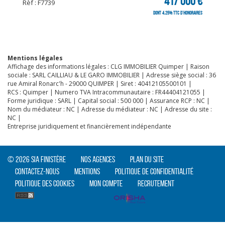
417 000 €
Rèf : F7739
dont 4.25% TTC d'honoraires
Mentions légales
Affichage des informations légales : CLG IMMOBILIER Quimper | Raison
sociale : SARL CAILLIAU & LE GARO IMMOBILIER | Adresse siège social : 36
rue Amiral Ronarc'h - 29000 QUIMPER | Siret : 40412105500101 |
RCS : Quimper | Numero TVA Intracommunautaire : FR44404121055 |
Forme juridique : SARL | Capital social : 500 000 | Assurance RCP : NC |
Nom du médiateur : NC | Adresse du médiateur : NC | Adresse du site :
NC |
Entreprise juridiquement et financièrement indépendante
© 2026 SIA Finistère
Nos agences
Plan du site
Contactez-nous
Mentions
Politique de confidentialité
Politique des cookies
Mon compte
Recrutement