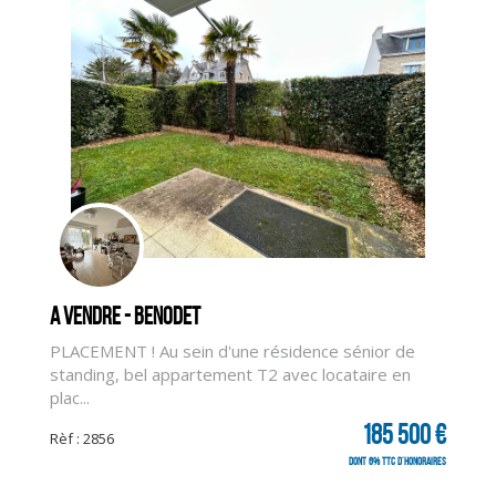
A vendre - BENODET
PLACEMENT ! Au sein d'une résidence sénior de
standing, bel appartement T2 avec locataire en
plac...
185 500 €
Rèf : 2856
dont 6% TTC d'honoraires
CLIQUER ICI POUR AGRANDIR