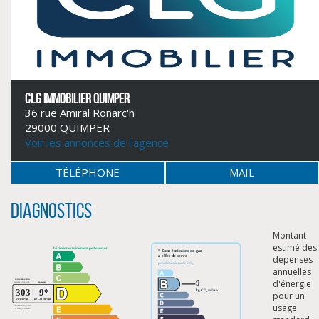
CLG IMMOBILIER QUIMPER
36 rue Amiral Ronarc'h
29000 QUIMPER
Voir les annonces de l'agence
TÉLÉPHONE
MAIL
CLIQUER ICI POUR AGRANDIR
Diagnostics
Montant
estimé des
dépenses
annuelles
d'énergie
pour un
usage