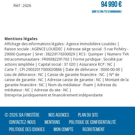
94 990 €
Rèf : 2026
dont 6.73% TTC d'honoraires
Mentions légales
Affichage des informations légales : Agence Immobilière Louédec |
Raison sociale : AGENCE LOUEDEC | Adresse siège social : 5 rue Pichéry -
29000 Quimper | Siret : 38229176300029 | RCS : Quimper | Numero TVA
Intracommunautaire : FR69382291763 | Forme juridique : Société par
actions simplifiée | Capital social : 37 020 | Assurance RCP : NC |
Carte T : CPI 29032017000020886 | Date de délivrance : 0000-00-00 |
Lieu de délivrance : NC | Caisse de garantie financière : NC. | N° de
caisse de garantie : NC | Adresse caisse de garantie : NC | Montant de la
garantie financière : NC | Nom du médiateur : fnaim | Adresse du
médiateur : NC | Adresse du site : NC |
Entreprise juridiquement et financièrement indépendante
© 2026 SIA Finistère
Nos agences
Plan du site
Contactez-nous
Mentions
Politique de confidentialité
Politique des cookies
Mon compte
Recrutement
CLIQUER ICI POUR AGRANDIR