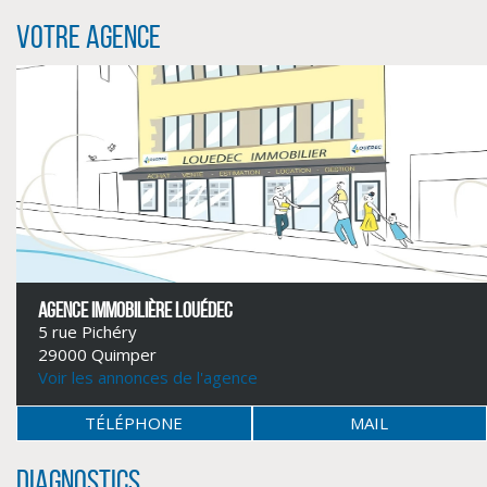
Votre agence
CLIQUER ICI POUR AGRANDIR
AGENCE IMMOBILIÈRE LOUÉDEC
5 rue Pichéry
29000 Quimper
Voir les annonces de l'agence
TÉLÉPHONE
MAIL
Diagnostics