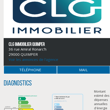
CLG IMMOBILIER QUIMPER
36 rue Amiral Ronarc'h
29000 QUIMPER
Voir les annonces de l'agence
CLIQUER ICI POUR AGRANDIR
TÉLÉPHONE
MAIL
Diagnostics
Montant
estimé des
dépenses
annuelles
d'énergie