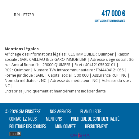
CLIQUER ICI POUR AGRANDIR
417 000 €
Rèf : F7739
dont 4.25% TTC d'honoraires
Mentions légales
Affichage des informations légales : CLG IMMOBILIER Quimper | Raison
sociale : SARL CAILLIAU & LE GARO IMMOBILIER | Adresse siège social : 36
rue Amiral Ronarc'h - 29000 QUIMPER | Siret : 40412105500101 |
RCS : Quimper | Numero TVA Intracommunautaire : FR44404121055 |
Forme juridique : SARL | Capital social : 500 000 | Assurance RCP : NC |
Nom du médiateur : NC | Adresse du médiateur : NC | Adresse du site :
NC |
Entreprise juridiquement et financièrement indépendante
© 2026 SIA Finistère
Nos agences
Plan du site
Contactez-nous
Mentions
Politique de confidentialité
Politique des cookies
Mon compte
Recrutement