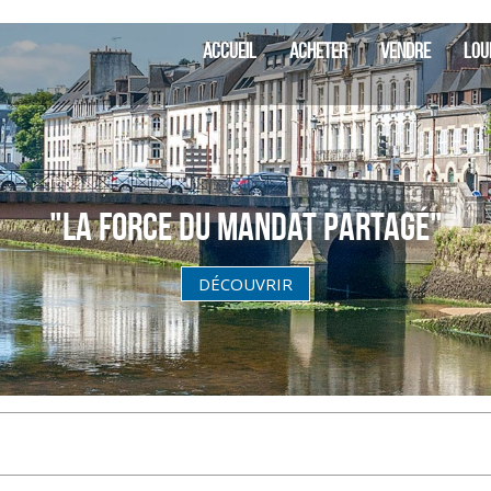
SIA Finistè
ACCUEIL
ACHETER
VENDRE
LOU
"La Force du Mandat partagé"
DÉCOUVRIR