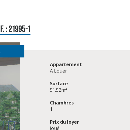
. : 21995-1
L
Appartement
A Louer
Surface
51.52m²
Chambres
1
Prix du loyer
loué