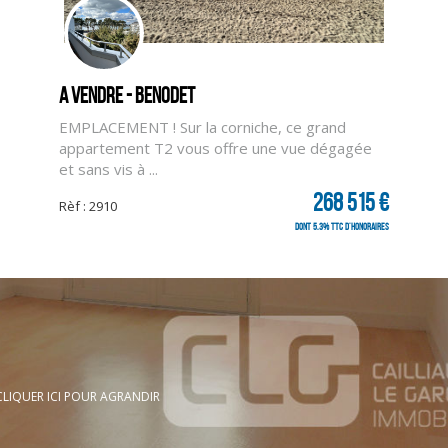
A vendre - BENODET
EMPLACEMENT ! Sur la corniche, ce grand
appartement T2 vous offre une vue dégagée
et sans vis à ...
268 515 €
Rèf : 2910
dont 5.3% TTC d'honoraires
 | Raison sociale : SARL CAILLIAU & LE GARO IMMOBILIER | Adresse siège social
ommunautaire : FR44404121055 | Forme juridique : SARL | Capital social : 500
CLIQUER ICI POUR AGRANDIR