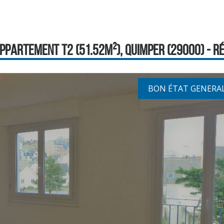
PPARTEMENT T2 (51.52M²), QUIMPER (29000) - RÉF
BON ÉTAT GENERA