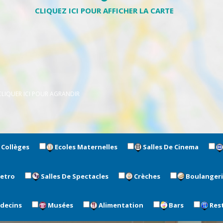
CLIQUER ICI POUR AGRANDIR
Collèges
Ecoles Maternelles
Salles De Cinema
metro
Salles De Spectacles
Crèches
Boulanger
édecins
Musées
Alimentation
Bars
Res