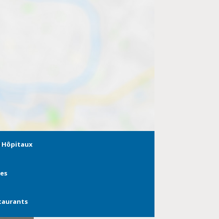
Hôpitaux
ies
taurants