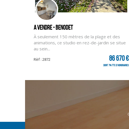
A vendre - BENODET
À seulement 150 mètres de la plage et des
animations, ce studio en rez-de-jardin se situe
au sein...
86 670 €
Rèf : 2872
dont 7% TTC d'honoraires
Mentions légales
Affichage des informations légales : CLG IMMOBILIER Quimper
Siret : 40412105500101 | RCS : Quimper | Numero TVA Intrac
Adresse du médiateur : NC | Adresse du site : NC |
Entreprise juridiquement et financièrement indépendante