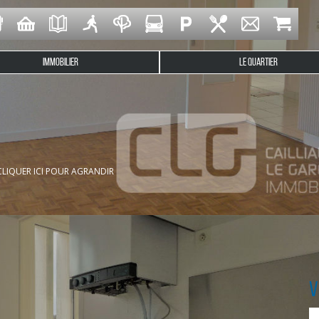
IMMOBILIER
LE QUARTIER
ion ce grand T2 de 51m², proche du chemin du Halage et à pro
isine (cuisinière électrique), cellier, 1 chambre avec balcon, sal
CLIQUER ICI POUR AGRANDIR
V