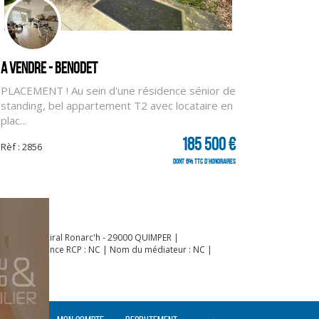
A vendre - BENODET
PLACEMENT ! Au sein d'une résidence sénior de
standing, bel appartement T2 avec locataire en
plac...
185 500 €
Rèf : 2856
dont 6% TTC d'honoraires
 : 36 rue Amiral Ronarc'h - 29000 QUIMPER |
 000 | Assurance RCP : NC | Nom du médiateur : NC |