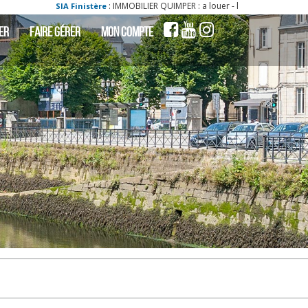
: IMMOBILIER QUIMPER : a louer - locati appartement quimper 29000 2 pièce(
re
ER
FAIRE GÉRER
MON COMPTE