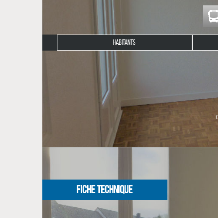
HABITANTS
Description du bien
L'agence CLG immobilier vous propose à la locat
appartement comprend: entrée, séjour avec balcon, cu
DPE et Diagnostics en cours.
NOS HONORAIRES
FICHE TECHNIQUE