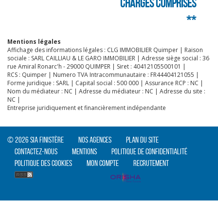
charges comprises
**
Mentions légales
Affichage des informations légales : CLG IMMOBILIER Quimper | Raison
sociale : SARL CAILLIAU & LE GARO IMMOBILIER | Adresse siège social : 36
rue Amiral Ronarc'h - 29000 QUIMPER | Siret : 40412105500101 |
RCS : Quimper | Numero TVA Intracommunautaire : FR44404121055 |
Forme juridique : SARL | Capital social : 500 000 | Assurance RCP : NC |
Nom du médiateur : NC | Adresse du médiateur : NC | Adresse du site :
NC |
Entreprise juridiquement et financièrement indépendante
© 2026 SIA Finistère
Nos agences
Plan du site
Contactez-nous
Mentions
Politique de confidentialité
Politique des cookies
Mon compte
Recrutement
CLIQUER ICI POUR AGRANDIR