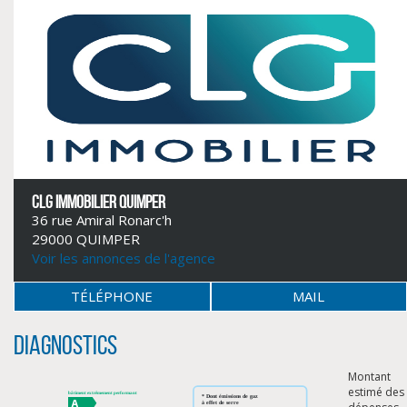
CLG IMMOBILIER QUIMPER
36 rue Amiral Ronarc'h
29000 QUIMPER
CLIQUER ICI POUR AGRANDIR
Voir les annonces de l'agence
TÉLÉPHONE
MAIL
Diagnostics
Montant
estimé des