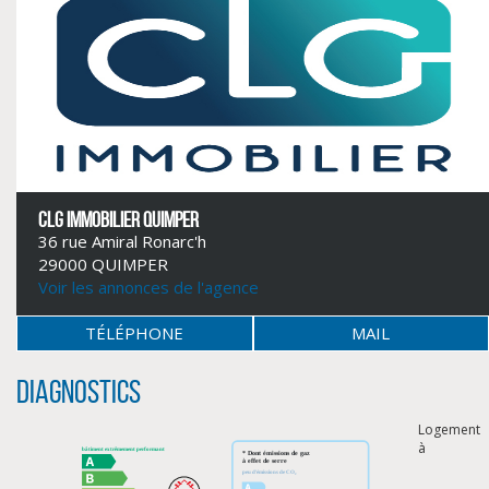
CLG IMMOBILIER QUIMPER
36 rue Amiral Ronarc'h
29000 QUIMPER
Voir les annonces de l'agence
CLIQUER ICI POUR AGRANDIR
TÉLÉPHONE
MAIL
Diagnostics
Logement
à