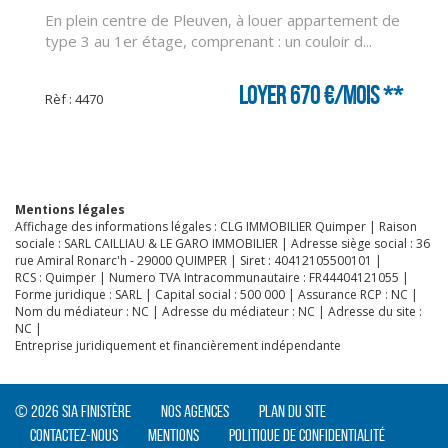
En plein centre de Pleuven, à louer appartement de
type 3 au 1er étage, comprenant : un couloir d...
Loyer 670 €/mois
**
Rèf : 4470
Mentions légales
Affichage des informations légales : CLG IMMOBILIER Quimper | Raison
sociale : SARL CAILLIAU & LE GARO IMMOBILIER | Adresse siège social : 36
rue Amiral Ronarc'h - 29000 QUIMPER | Siret : 40412105500101 |
RCS : Quimper | Numero TVA Intracommunautaire : FR44404121055 |
Forme juridique : SARL | Capital social : 500 000 | Assurance RCP : NC |
Nom du médiateur : NC | Adresse du médiateur : NC | Adresse du site :
NC |
Entreprise juridiquement et financièrement indépendante
© 2026 SIA Finistère
Nos agences
Plan du site
Contactez-nous
Mentions
Politique de confidentialité