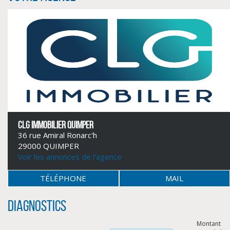
CLG IMMOBILIER QUIMPER
36 rue Amiral Ronarc'h
CLIQUER ICI POUR AGRANDIR
29000 QUIMPER
Voir les annonces de l'agence
TÉLÉPHONE
MAIL
Diagnostics
Montant