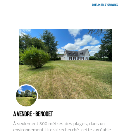
dont 4% TTC d'honoraires
A vendre - BENODET
À seulement 800 mètres des plages, dans un
CLIQUER ICI POUR AGRANDIR
environnement littoral recherché, cette agréable