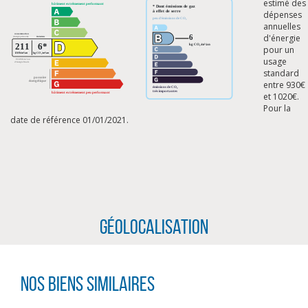
estimé des
dépenses
annuelles
d'énergie
pour un
usage
standard
entre 930€
et 1020€.
Pour la
date de référence 01/01/2021.
Géolocalisation
CLIQUER ICI POUR AGRANDIR
Nos biens similaires