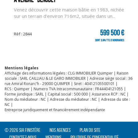
Venez découvrir cette maison bâtie en 1983, nichée
CLIQUER ICI POUR AGRANDIR
sur un terrain d'environ 716m2, située dans un...
599 500 €
Rèf : 2844
dont 3.9% TTC d'honoraires
Mentions légales
Affichage des informations légales : CLG IMMOBILIER Quimper | Raison
sociale : SARL CAILLIAU & LE GARO IMMOBILIER | Adresse siège social : 36
rue Amiral Ronarc'h - 29000 QUIMPER | Siret : 40412105500101 |
RCS : Quimper | Numero TVA Intracommunautaire : FR44404121055 |
Forme juridique : SARL | Capital social : 500 000 | Assurance RCP : NC |
Nom du médiateur : NC | Adresse du médiateur : NC | Adresse du site :
NC |
Entreprise juridiquement et financièrement indépendante
© 2026 SIA Finistère
Nos agences
Plan du site
Contactez-nous
Mentions
Politique de confidentialité