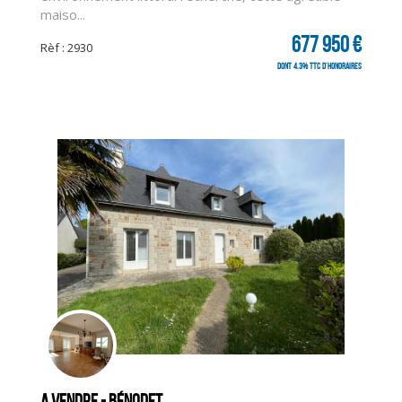
maiso...
677 950 €
Rèf : 2930
dont 4.3% TTC d'honoraires
A vendre - Bénodet