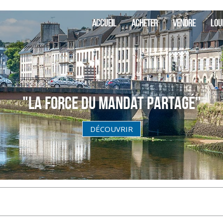
SIA Finis
ACCUEIL
ACHETER
VENDRE
LOU
"La Force du Mandat partagé"
DÉCOUVRIR