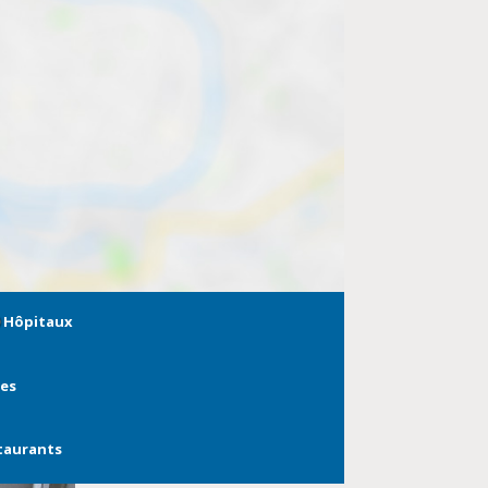
Hôpitaux
ies
taurants