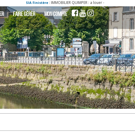
: IMMOBILIER QUIMPER : a louer - locati appartement quimper 29000 2 pièce
tère
ER
FAIRE GÉRER
MON COMPTE