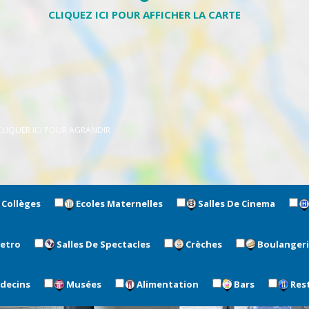
CLIQUER ICI POUR AGRANDIR
Collèges
Ecoles Maternelles
Salles De Cinema
metro
Salles De Spectacles
Crèches
Boulanger
édecins
Musées
Alimentation
Bars
Res