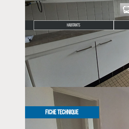
HABITANTS
Description du bien
L'agence CLG immobilier vous propose à la locatio
Quimper.
Il se compose d'une entrée, une séjour lumineux, une
Disponibilité immédiate.
NOS HONORAIRES
FICHE TECHNIQUE