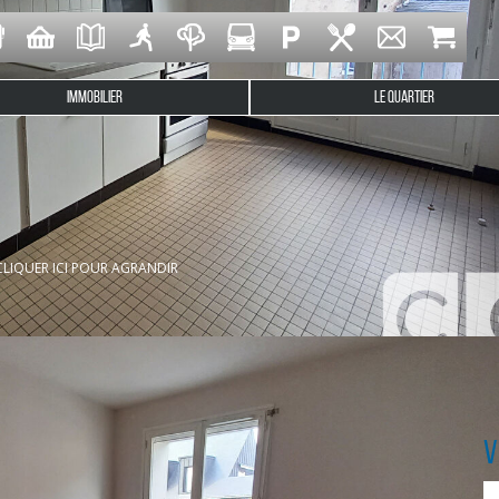
IMMOBILIER
LE QUARTIER
n cet appartement type 2 situé dans une résidence sécurisée au 
CLIQUER ICI POUR AGRANDIR
 cuisine séparée aménagée et équipée (cuisinière), un cellier, un
V