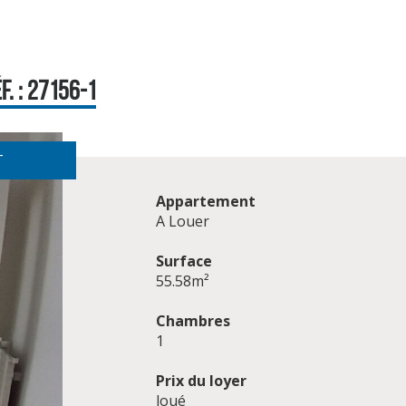
. : 27156-1
T
Appartement
A Louer
Surface
55.58m²
Chambres
1
Prix du loyer
loué