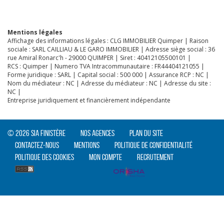
Mentions légales
Affichage des informations légales : CLG IMMOBILIER Quimper | Raison
sociale : SARL CAILLIAU & LE GARO IMMOBILIER | Adresse siège social : 36
rue Amiral Ronarc'h - 29000 QUIMPER | Siret : 40412105500101 |
RCS : Quimper | Numero TVA Intracommunautaire : FR44404121055 |
Forme juridique : SARL | Capital social : 500 000 | Assurance RCP : NC |
Nom du médiateur : NC | Adresse du médiateur : NC | Adresse du site :
NC |
Entreprise juridiquement et financièrement indépendante
© 2026 SIA Finistère
Nos agences
Plan du site
Contactez-nous
Mentions
Politique de confidentialité
Politique des cookies
Mon compte
Recrutement
CLIQUER ICI POUR AGRANDIR