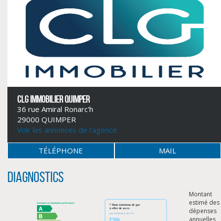
CLG IMMOBILIER QUIMPER
36 rue Amiral Ronarc'h
29000 QUIMPER
Voir les annonces de l'agence
CLIQUER ICI POUR AGRANDIR
TÉLÉPHONE
MAIL
Diagnostics
Montant
estimé des
dépenses
annuelles