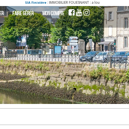
: IMMOBILIER FOUESNANT : a louer - locati appartement fouesnant 29170 3 
stère
ER
FAIRE GÉRER
MON COMPTE