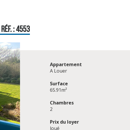
RÉF. : 4553
Appartement
A Louer
Surface
65.91m²
Chambres
2
Prix du loyer
loué