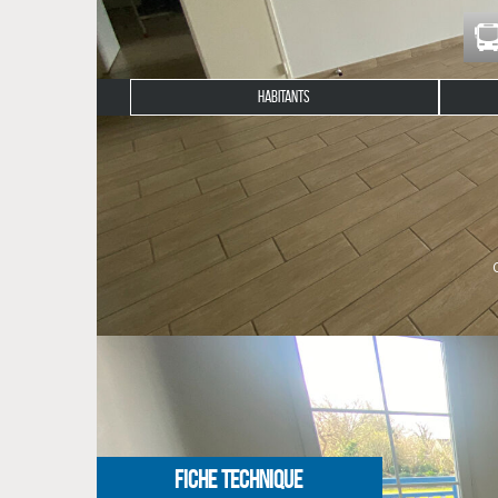
HABITANTS
Description du bien
BEG-MEIL Centre Résidence Le Clos Saint-Guénolé
lumineux séjour, 2 chambres dont 1 accès terrasse, s
Plafond de ressources soumis à loi Pinel.
Disponible tout de suite !
NOS HONORAIRES
FICHE TECHNIQUE