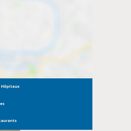
Hôpitaux
ies
taurants