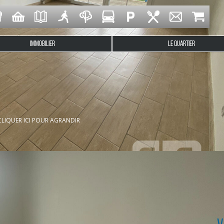
IMMOBILIER
LE QUARTIER
 Très beau T3 au 1er étage exposé Sud offrant : entrée avec 
alle d'eau, wc. Place de parking.
CLIQUER ICI POUR AGRANDIR
V