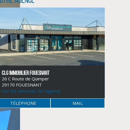
CLG IMMOBILIER FOUESNANT
26 C Route de Quimper
29170 FOUESNANT
Voir les annonces de l'agence
TÉLÉPHONE
MAIL