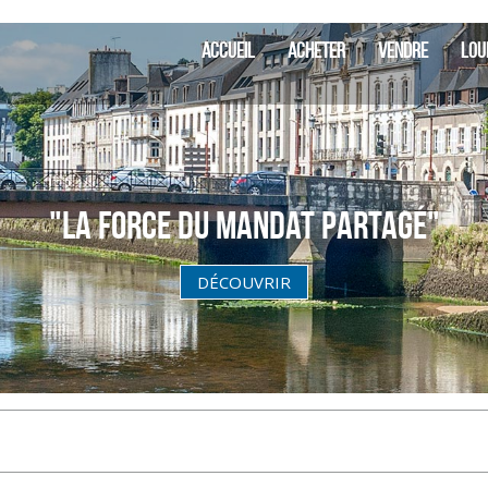
SIA Fini
ACCUEIL
ACHETER
VENDRE
LOU
"La Force du Mandat partagé"
DÉCOUVRIR