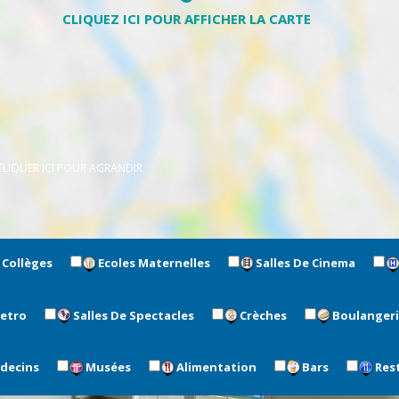
CLIQUER ICI POUR AGRANDIR
Collèges
Ecoles Maternelles
Salles De Cinema
metro
Salles De Spectacles
Crèches
Boulanger
édecins
Musées
Alimentation
Bars
Res