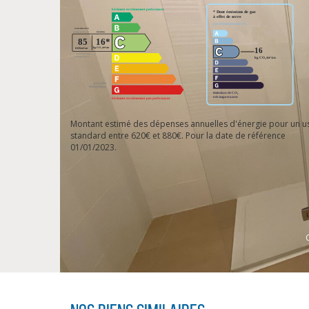
Montant estimé des dépenses annuelles d'énergie pour un u
standard entre 620€ et 880€. Pour la date de référence
01/01/2023.