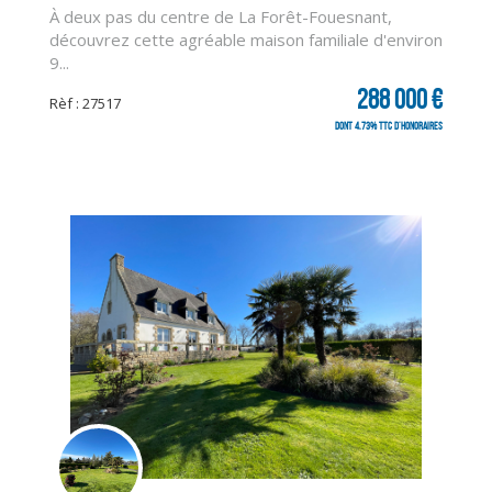
À deux pas du centre de La Forêt-Fouesnant,
découvrez cette agréable maison familiale d'environ
9...
288 000 €
Rèf : 27517
dont 4.73% TTC d'honoraires