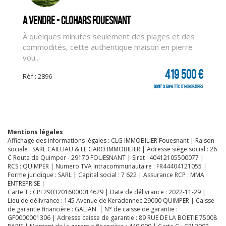
CLIQUER ICI POUR AGRANDIR
A vendre - CLOHARS FOUESNANT
À quelques minutes seulement des plages et des
commodités, cette authentique maison en pierre
vou...
419 500 €
Rèf : 2896
dont 3.58% TTC d'honoraires
Mentions légales
Affichage des informations légales : CLG IMMOBILIER Fouesnant | Raison
sociale : SARL CAILLIAU & LE GARO IMMOBILIER | Adresse siège social : 26
C Route de Quimper - 29170 FOUESNANT | Siret : 40412105500077 |
RCS : QUIMPER | Numero TVA Intracommunautaire : FR44404121055 |
Forme juridique : SARL | Capital social : 7 622 | Assurance RCP : MMA
ENTREPRISE |
Carte T : CPI 29032016000014629 | Date de délivrance : 2022-11-29 |
Lieu de délivrance : 145 Avenue de Keradennec 29000 QUIMPER | Caisse
de garantie financière : GALIAN. | N° de caisse de garantie :
GF0000001306 | Adresse caisse de garantie : 89 RUE DE LA BOETIE 75008