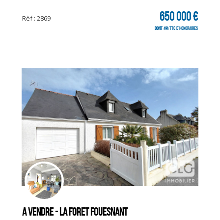
650 000 €
Rèf : 2869
dont 4% TTC d'honoraires
A vendre - LA FORET FOUESNANT
CLIQUER ICI POUR AGRANDIR