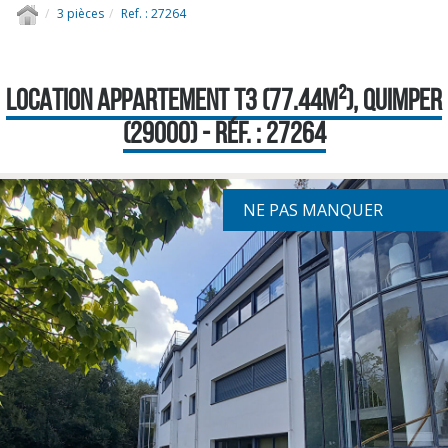
3 pièces
Ref. : 27264
LOCATION APPARTEMENT T3 (77.44M²), QUIMPER
(29000) - RÉF. : 27264
NE PAS MANQUER