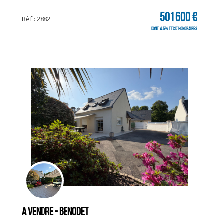
501 600 €
Rèf : 2882
dont 4.5% TTC d'honoraires
A vendre - BENODET
CLIQUER ICI POUR AGRANDIR