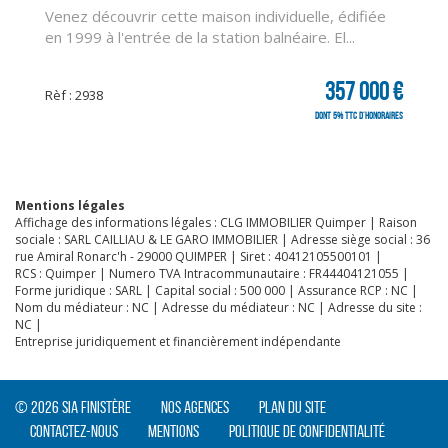
Venez découvrir cette maison individuelle, édifiée
en 1999 à l'entrée de la station balnéaire. El...
357 000 €
Rèf : 2938
dont 5% TTC d'honoraires
Mentions légales
Affichage des informations légales : CLG IMMOBILIER Quimper | Raison
sociale : SARL CAILLIAU & LE GARO IMMOBILIER | Adresse siège social : 36
rue Amiral Ronarc'h - 29000 QUIMPER | Siret : 40412105500101 |
RCS : Quimper | Numero TVA Intracommunautaire : FR44404121055 |
Forme juridique : SARL | Capital social : 500 000 | Assurance RCP : NC |
Nom du médiateur : NC | Adresse du médiateur : NC | Adresse du site :
NC |
Entreprise juridiquement et financièrement indépendante
© 2026 SIA Finistère
Nos agences
Plan du site
Contactez-nous
Mentions
Politique de confidentialité