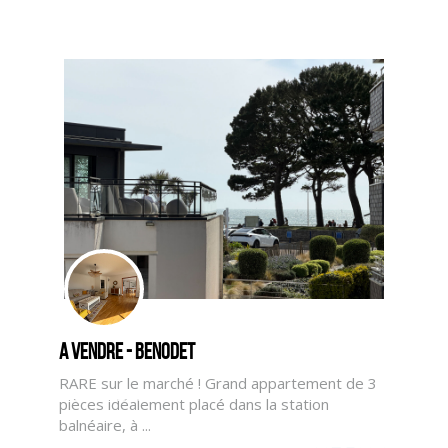
A vendre - BENODET
RARE sur le marché ! Grand appartement de 3
CLIQUER ICI POUR AGRANDIR
pièces idéalement placé dans la station
balnéaire, à ...