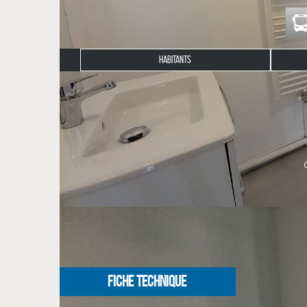
HABITANTS
Description du bien
L'agence CLG Immobilier vous propose à la locatio
Il comprend une entrée avec placard, un séjour avec
deux avec placard, une salle de bains, wc séparés.
Garage privatif.
Disponibilité immédiate
NOS HONORAIRES
FICHE TECHNIQUE