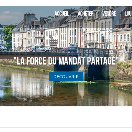
SIA Finistè
ACCUEIL
ACHETER
VENDRE
LOU
"La Force du Mandat partagé"
DÉCOUVRIR