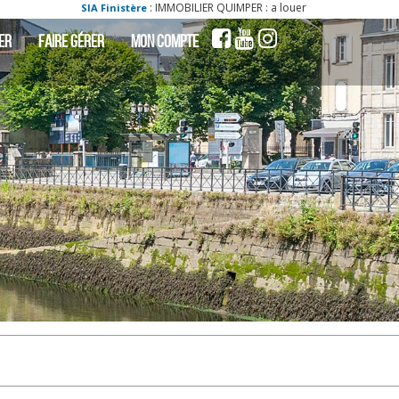
: IMMOBILIER QUIMPER : a louer - locati appartement quimper 29000 4 pièce(s
re
ER
FAIRE GÉRER
MON COMPTE