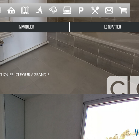
IMMOBILIER
LE QUARTIER
n cet appartement type 4 situé à deux pas des commerces, dans 
 coin cuisine aménagé (hotte, plaque de cuisson, four et réfrigé
CLIQUER ICI POUR AGRANDIR
V