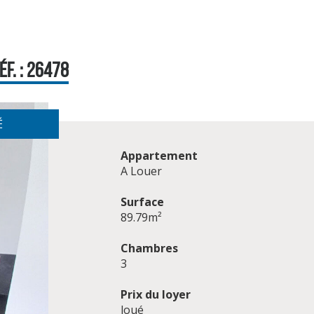
F. : 26478
É
Appartement
A Louer
Surface
89.79m²
Chambres
3
Prix du loyer
loué