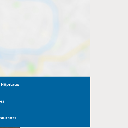
Hôpitaux
ies
taurants