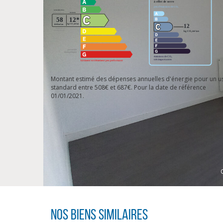
Montant estimé des dépenses annuelles d'énergie pour un u
standard entre 508€ et 687€. Pour la date de référence
01/01/2021.
Nos biens similaires