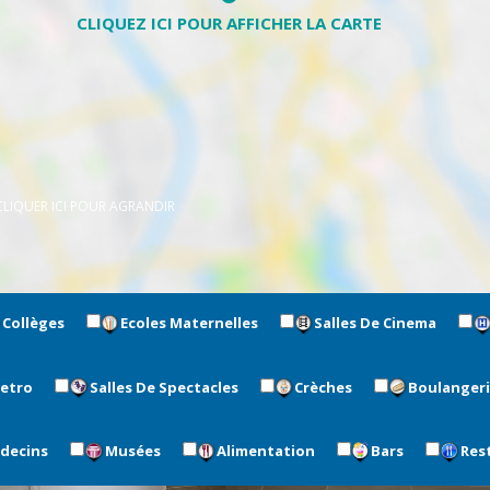
CLIQUER ICI POUR AGRANDIR
Collèges
Ecoles Maternelles
Salles De Cinema
metro
Salles De Spectacles
Crèches
Boulanger
édecins
Musées
Alimentation
Bars
Res