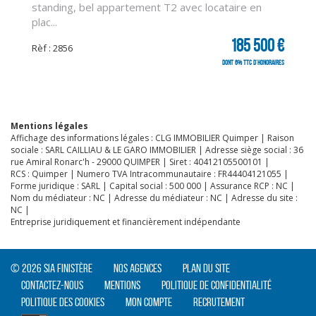
standing, bel appartement T2 avec locataire en
plac...
CLIQUER ICI POUR AGRANDIR
185 500 €
Rèf : 2856
dont 6% TTC d'honoraires
Mentions légales
Affichage des informations légales : CLG IMMOBILIER Quimper | Raison
sociale : SARL CAILLIAU & LE GARO IMMOBILIER | Adresse siège social : 36
rue Amiral Ronarc'h - 29000 QUIMPER | Siret : 40412105500101 |
RCS : Quimper | Numero TVA Intracommunautaire : FR44404121055 |
Forme juridique : SARL | Capital social : 500 000 | Assurance RCP : NC |
Nom du médiateur : NC | Adresse du médiateur : NC | Adresse du site :
NC |
Entreprise juridiquement et financièrement indépendante
© 2026 SIA Finistère
Nos agences
Plan du site
Contactez-nous
Mentions
Politique de confidentialité
Politique des cookies
Mon compte
Recrutement