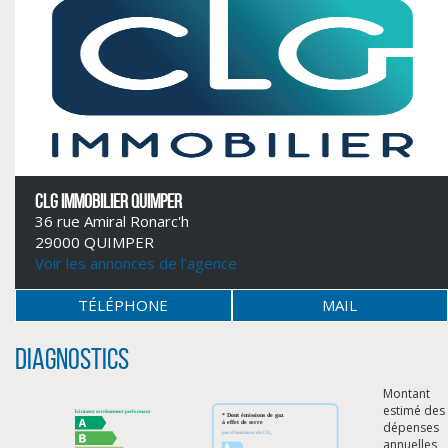
CLG IMMOBILIER QUIMPER
36 rue Amiral Ronarc'h
29000 QUIMPER
Voir les annonces de l'agence
CLIQUER ICI POUR AGRANDIR
TÉLÉPHONE
MAIL
Diagnostics
Montant
estimé des
dépenses
annuelles