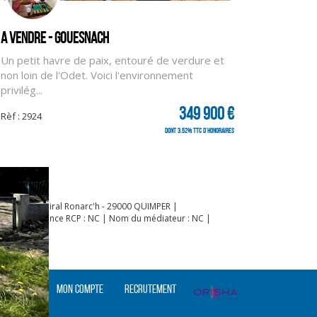
A vendre - GOUESNACH
Un petit havre de paix, entouré de verdure et
non loin de l'Odet. Voici l'environnement
privilég...
349 900 €
Rèf : 2924
dont 3.52% TTC d'honoraires
 : 36 rue Amiral Ronarc'h - 29000 QUIMPER |
 000 | Assurance RCP : NC | Nom du médiateur : NC |
s cookies
Mon compte
Recrutement