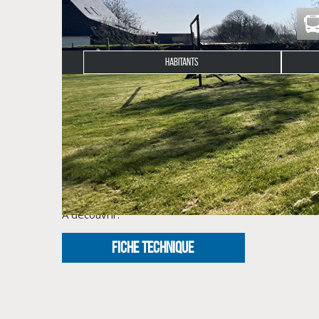
HABITANTS
Description du bien
En Exclusivité chez CLG .
Découvrez cette parcelle de plus de 800m² située d
l'orientation est idéale avec une vue sur la campagne
le terrain est plat. Les réseaux sont accessibles et
A découvrir.
FICHE TECHNIQUE