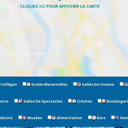
CLIQUER ICI POUR AGRANDIR
Collèges
Ecoles Maternelles
Salles De Cinema
metro
Salles De Spectacles
Crèches
Boulanger
édecins
Musées
Alimentation
Bars
Res