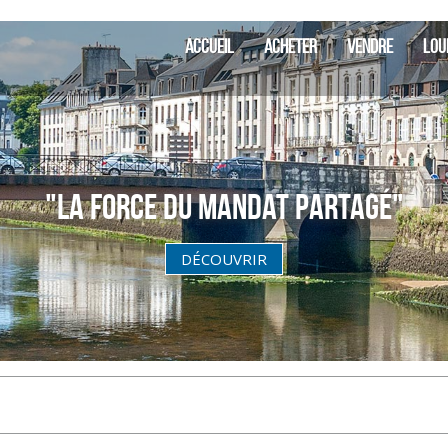
SIA Finis
ACCUEIL
ACHETER
VENDRE
LOU
"La Force du Mandat partagé"
DÉCOUVRIR