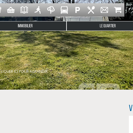
IMMOBILIER
LE QUARTIER
NO
ans le hameau de Saint-Albin sur la commune de Plogonnec.
CLIQUER ICI POUR AGRANDIR
.
 un CUb est accordé
V