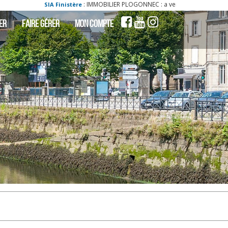
: IMMOBILIER PLOGONNEC : a vendre - vente - acheter - ach terrain plogonn
tère
ER
FAIRE GÉRER
MON COMPTE