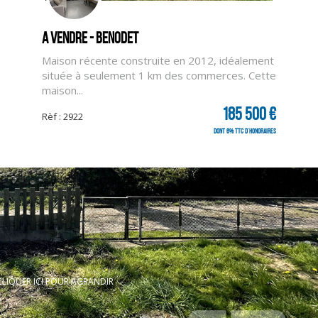
A vendre - BENODET
Maison récente construite en 2012, idéalement
située à seulement 1 km des commerces. Cette
maison...
185 500 €
Rèf : 2922
dont 6% TTC d'honoraires
 | Raison sociale : SARL CAILLIAU & LE GARO IMMOBILIER | Adresse siège social
ommunautaire : FR44404121055 | Forme juridique : SARL | Capital social : 500
CLIQUER ICI POUR AGRANDIR
Contactez-nous
Mentions
Politique de confidentialité
Politique de