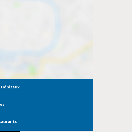
Hôpitaux
ies
taurants