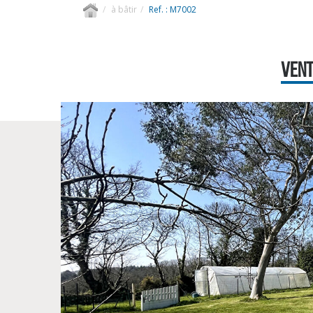
à bâtir
Ref. : M7002
VENT