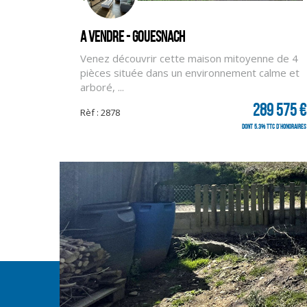
A vendre - GOUESNACH
Venez découvrir cette maison mitoyenne de 4
pièces située dans un environnement calme et
arboré, ...
289 575 €
Rèf : 2878
dont 5.3% TTC d'honoraires
Mentions légales
Affichage des informations légales : CLG IMMOBILIER Quimper
Siret : 40412105500101 | RCS : Quimper | Numero TVA Intrac
Adresse du médiateur : NC | Adresse du site : NC |
Entreprise juridiquement et financièrement indépendante
© 2026 SIA Finistère
Nos agences
Plan du site