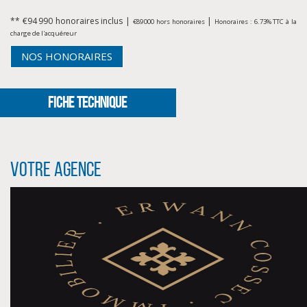
** €94 990
honoraires inclus
|
|
€89 000
hors honoraires
Honoraires : 6.73% TTC à la
charge de l'acquéreur
NOS HONORAIRES
FICHE TECHNIQUE
Votre agence
CLIQUER ICI POUR AGRANDIR