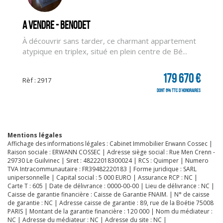
A vendre - BENODET
À découvrir sans tarder, ce charmant appartement
atypique en triplex, situé en plein centre de Bé...
179 670 €
Rèf : 2917
dont 6% TTC d'honoraires
Mentions légales
Affichage des informations légales : Cabinet Immobilier Erwann Cossec |
Raison sociale : ERWANN COSSEC | Adresse siège social : Rue Men Crenn -
29730 Le Guilvinec | Siret : 48222018300024 | RCS : Quimper | Numero
TVA Intracommunautaire : FR39482220183 | Forme juridique : SARL
unipersonnelle | Capital social : 5 000 EURO | Assurance RCP : NC |
Carte T : 605 | Date de délivrance : 0000-00-00 | Lieu de délivrance : NC |
Caisse de garantie financière : Caisse de Garantie FNAIM. | N° de caisse
de garantie : NC | Adresse caisse de garantie : 89, rue de la Boétie 75008
PARIS | Montant de la garantie financière : 120 000 | Nom du médiateur :
NC | Adresse du médiateur : NC | Adresse du site : NC |