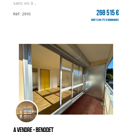
sans vis à ...
268 515 €
Rèf : 2910
dont 5.3% TTC d'honoraires
CLIQUER ICI POUR AGRANDIR
A vendre - BENODET