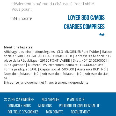
idéalement situé rue du Château à Pont l'Abbé.
Vous pour...
Loyer 360 €/mois
Rèf : L3043TP
charges comprises
**
Mentions légales
Affichage des informations légales : CLG IMMOBILIER Pont-l'Abbé | Raison
sociale : SARL CAILLIAU & LE GARO IMMOBILIER | Adresse siège social : 19
place de la République - 29120 PONT-L'ABBÉ | Siret : 40412105500051 |
RCS : Quimper | Numero TVA Intracommunautaire : FR44404121055 |
Forme juridique : SARL | Capital social : 500 000 | Assurance RCP : NC |
Nom du médiateur : NC | Adresse du médiateur : NC | Adresse du site :
NC |
Entreprise juridiquement et financièrement indépendante
© 2026 SIA Finistère
Nos agences
Plan du site
Contactez-nous
Mentions
Politique de confidentialité
Politique des cookies
Mon compte
Recrutement