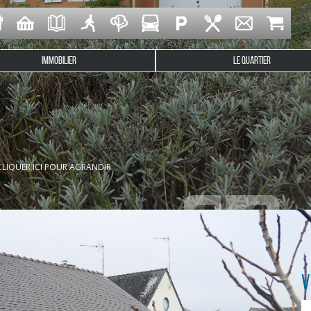
IMMOBILIER
LE QUARTIER
on cette maison de plain pied située dans le quartier calme 
agé et équipé (Plaque de cuisson et hotte), de trois chambres, d
CLIQUER ICI POUR AGRANDIR
V