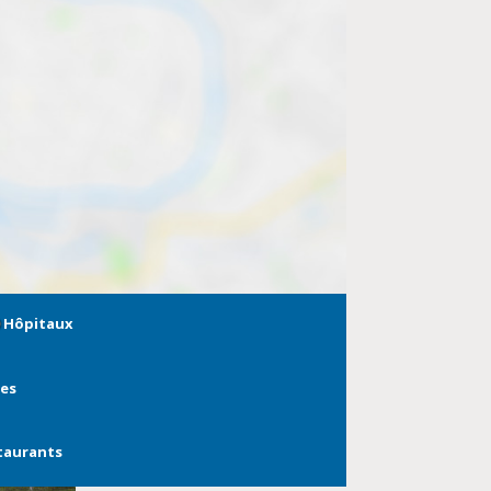
Hôpitaux
ies
taurants