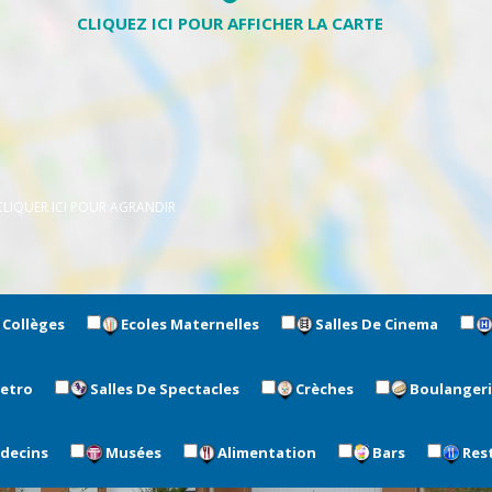
CLIQUER ICI POUR AGRANDIR
Collèges
Ecoles Maternelles
Salles De Cinema
metro
Salles De Spectacles
Crèches
Boulanger
édecins
Musées
Alimentation
Bars
Res