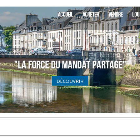
SIA Fin
ACCUEIL
ACHETER
VENDRE
LOU
"La Force du Mandat partagé"
DÉCOUVRIR