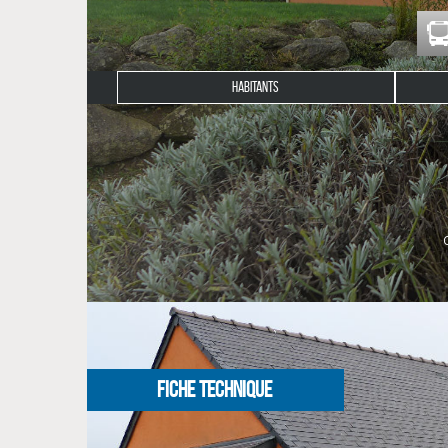
HABITANTS
Description du bien
L'agence CLG immobilier vous propose à la locati
composée d'une pièce de vie avec coin cuisine amén
et jardin.
Disponible à la mi-mai 2026
NOS HONORAIRES
FICHE TECHNIQUE