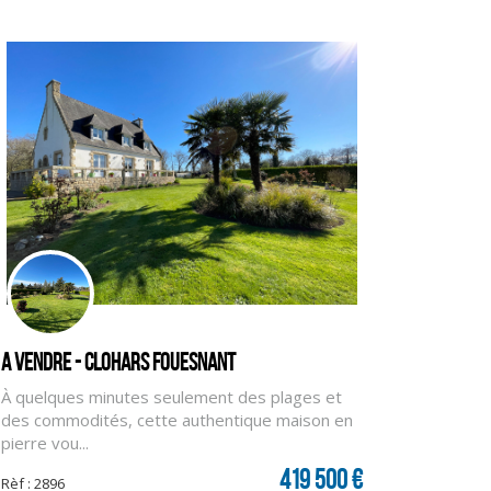
A vendre - CLOHARS FOUESNANT
À quelques minutes seulement des plages et
des commodités, cette authentique maison en
pierre vou...
419 500 €
Rèf : 2896