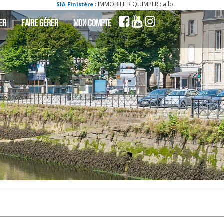
: IMMOBILIER QUIMPER : a louer - locati maison quimper 29000 4 pièce(s)
istère
ER
FAIRE GÉRER
MON COMPTE