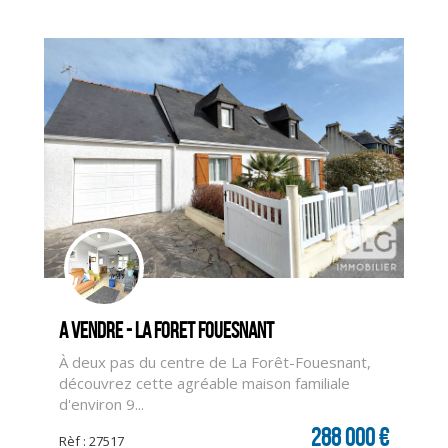
A vendre - LA FORET FOUESNANT
À deux pas du centre de La Forêt-Fouesnant,
découvrez cette agréable maison familiale
CLIQUER ICI POUR AGRANDIR
d'environ 9...
288 000 €
Rèf : 27517