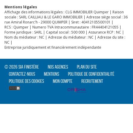
Mentions légales
Affichage des informations légales : CLG IMMOBILIER Quimper | Raison
sociale : SARL CAILLIAU & LE GARO IMMOBILIER | Adresse siège social : 36
rue Amiral Ronarc'h - 29000 QUIMPER | Siret : 40412105500101 |
RCS : Quimper | Numero TVA Intracommunautaire : FR44404121055 |
Forme juridique : SARL | Capital social : 500 000 | Assurance RCP : NC |
Nom du médiateur : NC | Adresse du médiateur : NC | Adresse du site :
NC |
Entreprise juridiquement et financièrement indépendante
© 2026 SIA Finistère
Nos agences
Plan du site
Contactez-nous
Mentions
Politique de confidentialité
Politique des cookies
Mon compte
Recrutement
CLIQUER ICI POUR AGRANDIR