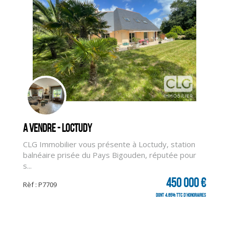
A vendre - LOCTUDY
CLG Immobilier vous présente à Loctudy, station
balnéaire prisée du Pays Bigouden, réputée pour
s...
450 000 €
Rèf : P7709
CLIQUER ICI POUR AGRANDIR
dont 4.65% TTC d'honoraires