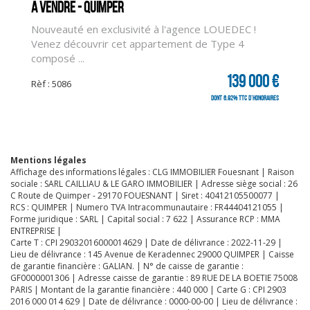
A vendre - QUIMPER
Nouveauté en exclusivité à l'agence LOUEDEC !
Venez découvrir cet appartement de Type 4
composé ...
139 000 €
Rèf : 5086
dont 6.92% TTC d'honoraires
Mentions légales
Affichage des informations légales : CLG IMMOBILIER Fouesnant | Raison
sociale : SARL CAILLIAU & LE GARO IMMOBILIER | Adresse siège social : 26
C Route de Quimper - 29170 FOUESNANT | Siret : 40412105500077 |
RCS : QUIMPER | Numero TVA Intracommunautaire : FR44404121055 |
Forme juridique : SARL | Capital social : 7 622 | Assurance RCP : MMA
ENTREPRISE |
Carte T : CPI 29032016000014629 | Date de délivrance : 2022-11-29 |
Lieu de délivrance : 145 Avenue de Keradennec 29000 QUIMPER | Caisse
de garantie financière : GALIAN. | N° de caisse de garantie :
GF0000001306 | Adresse caisse de garantie : 89 RUE DE LA BOETIE 75008
PARIS | Montant de la garantie financière : 440 000 | Carte G : CPI 2903
CLIQUER ICI POUR AGRANDIR
2016 000 014 629 | Date de délivrance : 0000-00-00 | Lieu de délivrance :