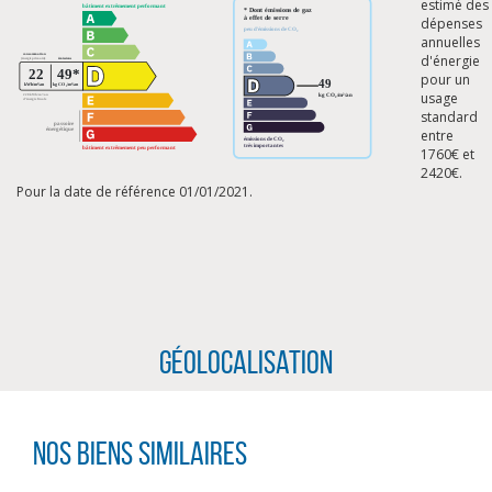
estimé des
dépenses
annuelles
d'énergie
pour un
usage
standard
entre
1760€ et
2420€.
Pour la date de référence 01/01/2021.
Géolocalisation
CLIQUER ICI POUR AGRANDIR
Nos biens similaires