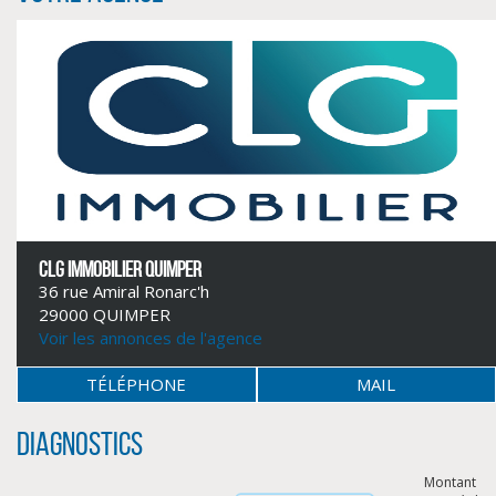
CLG IMMOBILIER QUIMPER
36 rue Amiral Ronarc'h
CLIQUER ICI POUR AGRANDIR
29000 QUIMPER
Voir les annonces de l'agence
TÉLÉPHONE
MAIL
Diagnostics
Montant