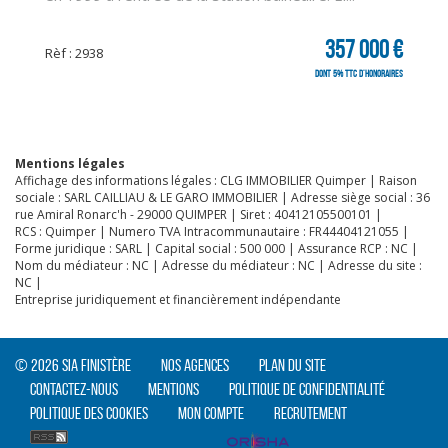
357 000 €
Rèf : 2938
dont 5% TTC d'honoraires
Mentions légales
Affichage des informations légales : CLG IMMOBILIER Quimper | Raison
sociale : SARL CAILLIAU & LE GARO IMMOBILIER | Adresse siège social : 36
rue Amiral Ronarc'h - 29000 QUIMPER | Siret : 40412105500101 |
RCS : Quimper | Numero TVA Intracommunautaire : FR44404121055 |
Forme juridique : SARL | Capital social : 500 000 | Assurance RCP : NC |
Nom du médiateur : NC | Adresse du médiateur : NC | Adresse du site :
NC |
Entreprise juridiquement et financièrement indépendante
© 2026 SIA Finistère
Nos agences
Plan du site
Contactez-nous
Mentions
Politique de confidentialité
Politique des cookies
Mon compte
Recrutement