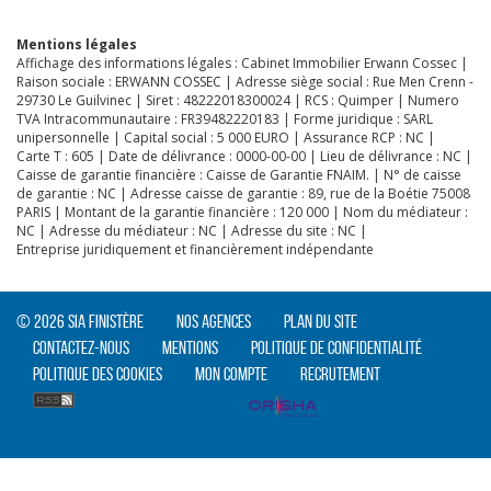
Mentions légales
Affichage des informations légales : Cabinet Immobilier Erwann Cossec |
Raison sociale : ERWANN COSSEC | Adresse siège social : Rue Men Crenn -
29730 Le Guilvinec | Siret : 48222018300024 | RCS : Quimper | Numero
TVA Intracommunautaire : FR39482220183 | Forme juridique : SARL
unipersonnelle | Capital social : 5 000 EURO | Assurance RCP : NC |
Carte T : 605 | Date de délivrance : 0000-00-00 | Lieu de délivrance : NC |
Caisse de garantie financière : Caisse de Garantie FNAIM. | N° de caisse
de garantie : NC | Adresse caisse de garantie : 89, rue de la Boétie 75008
PARIS | Montant de la garantie financière : 120 000 | Nom du médiateur :
NC | Adresse du médiateur : NC | Adresse du site : NC |
Entreprise juridiquement et financièrement indépendante
© 2026 SIA Finistère
Nos agences
Plan du site
Contactez-nous
Mentions
Politique de confidentialité
Politique des cookies
Mon compte
Recrutement