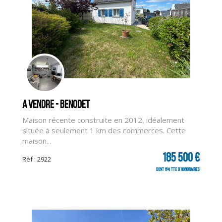
A vendre - BENODET
Maison récente construite en 2012, idéalement
située à seulement 1 km des commerces. Cette
maison...
185 500 €
Rèf : 2922
dont 6% TTC d'honoraires