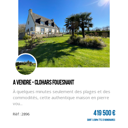
A vendre - CLOHARS FOUESNANT
À quelques minutes seulement des plages et des
commodités, cette authentique maison en pierre
vou...
419 500 €
Rèf : 2896
dont 3.58% TTC d'honoraires