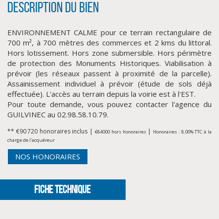
Description du bien
ENVIRONNEMENT CALME pour ce terrain rectangulaire de
700 m², à 700 mètres des commerces et 2 kms du littoral.
Hors lotissement. Hors zone submersible. Hors périmètre
de protection des Monuments Historiques. Viabilisation à
prévoir (les réseaux passent à proximité de la parcelle).
Assainissement individuel à prévoir (étude de sols déjà
effectuée). L'accès au terrain depuis la voirie est à l'EST.
Pour toute demande, vous pouvez contacter l'agence du
CLIQUER ICI POUR AGRANDIR
GUILVINEC au 02.98.58.10.79.
** €90 720
honoraires inclus
|
|
€84 000
hors honoraires
Honoraires : 8.00% TTC à la
charge de l'acquéreur
NOS HONORAIRES
FICHE TECHNIQUE