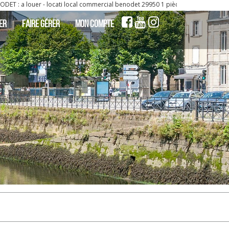
 locati local commercial benodet 29950 1 pièce(s) 38.65 m2 - ARMORIC | SIA Fin
ER
FAIRE GÉRER
MON COMPTE