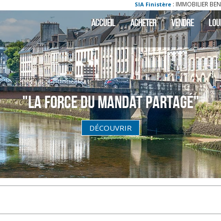
: IMMOBILIER BENODET : a louer -
SIA Finistère
ACCUEIL
ACHETER
VENDRE
LOU
"La Force du Mandat partagé"
DÉCOUVRIR