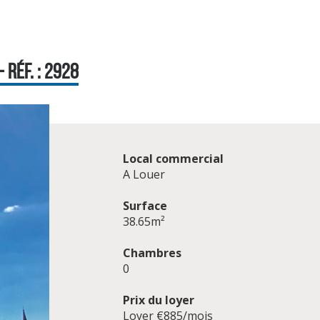
 RÉF. : 2928
Local commercial
A Louer
Surface
38.65m²
Chambres
0
Prix du loyer
Loyer €885/mois