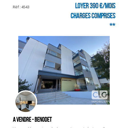
Loyer 390 €/mois
Rèf : 4543
charges comprises
**
A vendre - BENODET