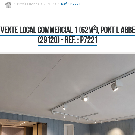
Professionnels
Murs
Ref. : P7221
VENTE LOCAL COMMERCIAL 1 (62M²), PONT L ABBE
(29120) - RÉF. : P7221