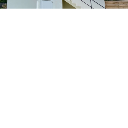
Appartement
Surface
A Louer
39.27m²
Chambres
Prix du
1
loyer
CLIQUER ICI POUR AGRANDIR
loué
PARTAGER
AVERTIR
IMPRIMER
FAVORIS
Description du bien